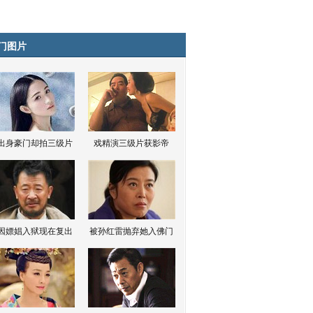
门图片
出身豪门却拍三级片
戏精演三级片获影帝
因嫖娼入狱现在复出
被孙红雷抛弃她入佛门