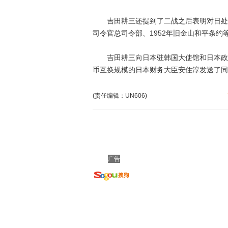
吉田耕三还提到了二战之后表明对日处理
司令官总司令部、1952年旧金山和平条约
吉田耕三向日本驻韩国大使馆和日本政府
币互换规模的日本财务大臣安住淳发送了同
(责任编辑：UN606)
广告