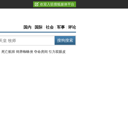
欢迎入驻搜狐媒体平台
国内
|
国际
|
社会
|
军事
|
评论
：
死亡航班
饲养蜘蛛侠
夺命房间
引力双眼皮