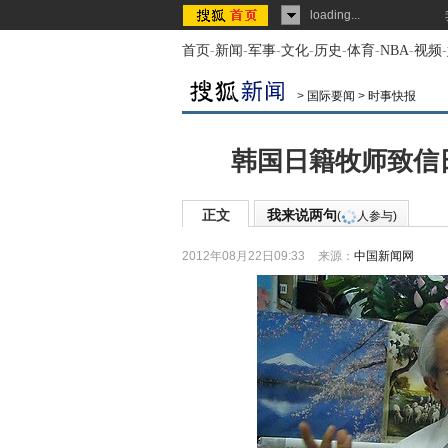
loading...
首页
-
新闻
-
军事
-
文化
-
历史
-
体育
-
NBA
-
视频
-
>
国际要闻
>
时事快报
韩国日籍牧师致信
正文
我来说两句
(
人参与)
2012年08月22日09:33
来源：
中国新闻网