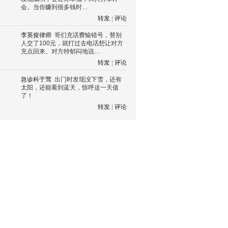
会。当你赚到很多钱时…
转发
|
评论
李英俊律师
哥们充话费输错号，替别
人交了100元，就打过去电话想让对方
充点回来。对方特郁闷地说…
转发
|
评论
急诊科于莺
出门时发现没下雪，还有
太阳，还能看到蓝天，惊呼这一天值
了！
转发
|
评论