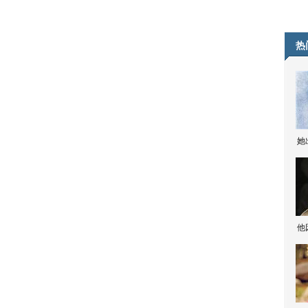
热
她
他