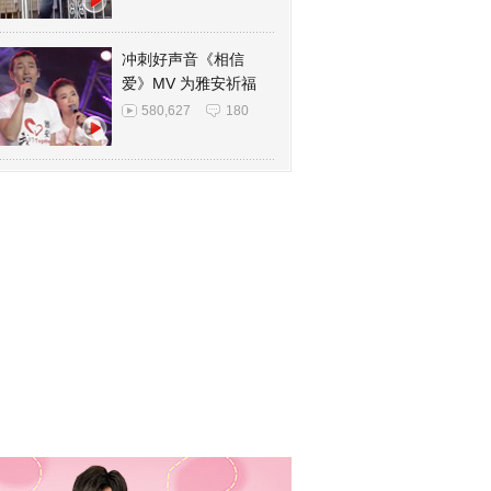
冲刺好声音《相信
爱》MV 为雅安祈福
580,627
180