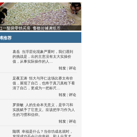
博推荐
袁岳
当浮层化现象严重时，我们遇到
的挑战是，出的主意没有太大实操价
值，从事实际操作的人…
转发
|
评论
足夜王涛
恒大与拜仁这场比赛太有价
值，展现了自己，也终于真刀真枪下看
清了自己，更成为一把标尺…
转发
|
评论
罗崇敏
人的生命本无意义，是学习和
实践赋予了它意义。应该把学习作为人
生的习惯和信仰。
转发
|
评论
陆琪
幸福是什么？当你功成名就时，
发现成功不会让你幸福，和人分享才