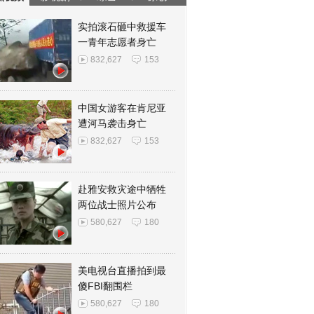
实拍滚石砸中救援车
一青年志愿者身亡
832,627
153
中国女游客在肯尼亚
遭河马袭击身亡
832,627
153
赴雅安救灾途中牺牲
两位战士照片公布
580,627
180
美电视台直播拍到最
傻FBI翻围栏
580,627
180