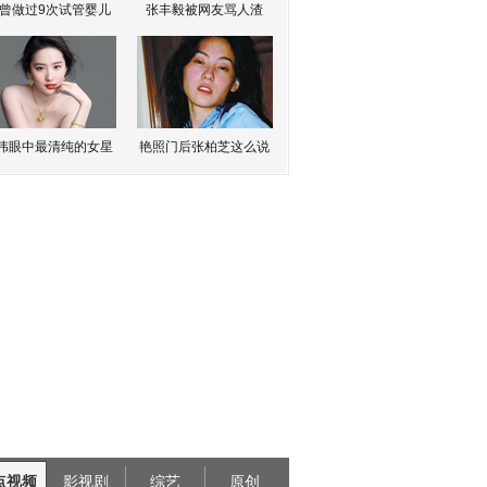
曾做过9次试管婴儿
张丰毅被网友骂人渣
伟眼中最清纯的女星
艳照门后张柏芝这么说
点视频
影视剧
综艺
原创