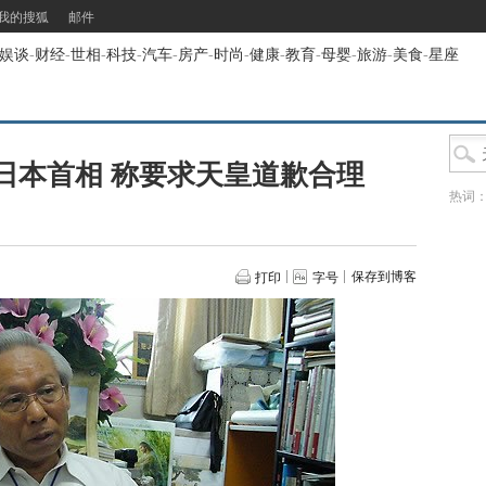
我的搜狐
邮件
娱谈
-
财经
-
世相
-
科技
-
汽车
-
房产
-
时尚
-
健康
-
教育
-
母婴
-
旅游
-
美食
-
星座
日本首相 称要求天皇道歉合理
热词
保存到博客
打印
字号