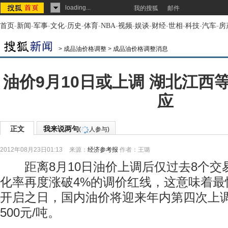
loading...
我的搜狐
邮件
首页
-
新闻
-
军事
-
文化
-
历史
-
体育
-
NBA
-
视频
-
娱谈
-
财经
-
世相
-
科技
-
汽车
-
房
>
成品油价格调整
>
成品油价格调整消息
油价9月10日或上调 湖北江西
应
正文
我来说两句
(
人参与)
2012年08月23日01:13
来源：
经济参考报
作者：王璐
距离8月10日油价上调后仅过去8个交
化率再度涨破4%的调价红线，这意味着最快
开启之日，国内油价将迎来年内第四次上调
500元/吨。