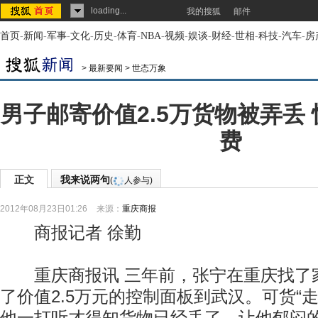
loading...
我的搜狐
邮件
首页
-
新闻
-
军事
-
文化
-
历史
-
体育
-
NBA
-
视频
-
娱谈
-
财经
-
世相
-
科技
-
汽车
-
房
>
最新要闻
>
世态万象
男子邮寄价值2.5万货物被弄丢
费
正文
我来说两句
(
人参与)
2012年08月23日01:26
来源：
重庆商报
商报记者 徐勤
重庆商报讯 三年前，张宁在重庆找了
了价值2.5万元的控制面板到武汉。可货“走