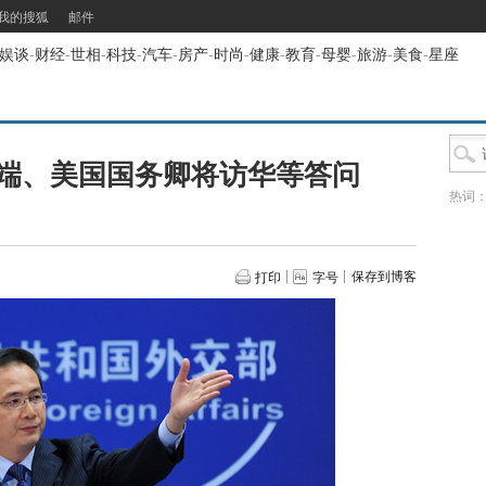
我的搜狐
邮件
娱谈
-
财经
-
世相
-
科技
-
汽车
-
房产
-
时尚
-
健康
-
教育
-
母婴
-
旅游
-
美食
-
星座
端、美国国务卿将访华等答问
热词
保存到博客
打印
字号