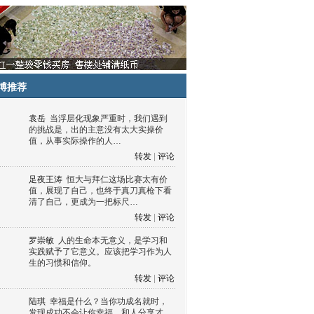
博推荐
袁岳
当浮层化现象严重时，我们遇到
的挑战是，出的主意没有太大实操价
值，从事实际操作的人…
转发
|
评论
足夜王涛
恒大与拜仁这场比赛太有价
值，展现了自己，也终于真刀真枪下看
清了自己，更成为一把标尺…
转发
|
评论
罗崇敏
人的生命本无意义，是学习和
实践赋予了它意义。应该把学习作为人
生的习惯和信仰。
转发
|
评论
陆琪
幸福是什么？当你功成名就时，
发现成功不会让你幸福，和人分享才