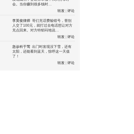
会。当你赚到很多钱时…
转发
|
评论
李英俊律师
哥们充话费输错号，替别
人交了100元，就打过去电话想让对方
充点回来。对方特郁闷地说…
转发
|
评论
急诊科于莺
出门时发现没下雪，还有
太阳，还能看到蓝天，惊呼这一天值
了！
转发
|
评论