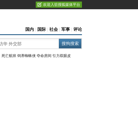
欢迎入驻搜狐媒体平台
国内
|
国际
|
社会
|
军事
|
评论
：
死亡航班
饲养蜘蛛侠
夺命房间
引力双眼皮