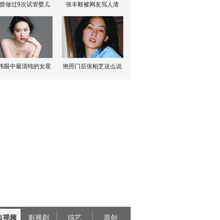
曾做过9次试管婴儿
张丰毅被网友骂人渣
伟眼中最清纯的女星
艳照门后张柏芝这么说
点视频
影视剧
综艺
原创