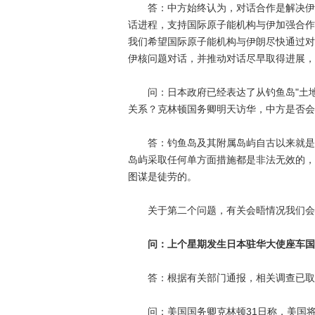
答：中方始终认为，对话合作是解决伊核
话进程，支持国际原子能机构与伊加强合作
我们希望国际原子能机构与伊朗尽快通过对
伊核问题对话，并推动对话尽早取得进展，
问：日本政府已经表达了从钓鱼岛"土地所
关系？克林顿国务卿明天访华，中方是否会
答：钓鱼岛及其附属岛屿自古以来就是中
岛屿采取任何单方面措施都是非法无效的，
图谋是徒劳的。
关于第二个问题，有关会晤情况我们会
问：上个星期发生日本驻华大使座车国
答：根据有关部门通报，相关调查已取
问：美国国务卿克林顿31日称，美国将