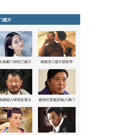
门图片
出身豪门却拍三级片
戏精演三级片获影帝
因嫖娼入狱现在复出
被孙红雷抛弃她入佛门