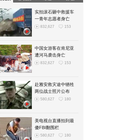
实拍滚石砸中救援车
一青年志愿者身亡
832,627
153
中国女游客在肯尼亚
遭河马袭击身亡
832,627
153
赴雅安救灾途中牺牲
两位战士照片公布
580,627
180
美电视台直播拍到最
傻FBI翻围栏
580,627
180