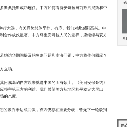
她
斯桑托斯成功连任。中方如何看待安哥拉当前政治局势和中
举行大选，有关局势总体平静、有序。我们对此感到高兴。中
利合作成效显著。中方尊重安哥拉人民的选择，愿继续与安方
卓
她访华期间提及钓鱼岛问题和南海问题，中方将作何回应？
方立场。
附属岛屿自古以来就是中国的固有领土。《美日安保条约》
应损害第三方的利益。我们希望美方从地区和平稳定大局出
场的态度。
伊朗的谈判未达成共识，双方仍存在重要分歧，暂无下一轮谈判
热