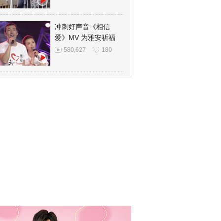
冲刺好声音《相信
爱》MV 为雅安祈福
580,627
180