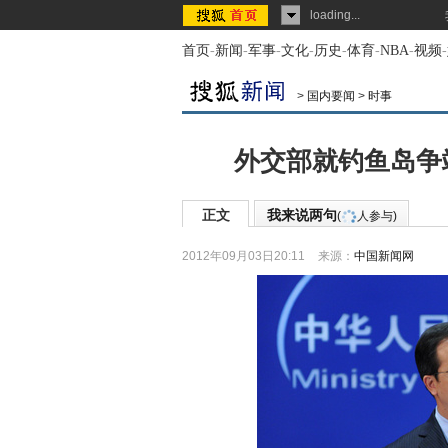
loading...
首页
-
新闻
-
军事
-
文化
-
历史
-
体育
-
NBA
-
视频
-
>
国内要闻
>
时事
外交部就钓鱼岛争
正文
我来说两句
(
人参与)
2012年09月03日20:11
来源：
中国新闻网