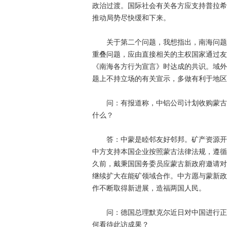
政治过渡。国际社会有关各方应支持普拉希
推动局势尽快缓和下来。
关于第二个问题，我想指出，南海问题是
重叠问题，应由直接相关的主权国家通过友
《南海各方行为宣言》时达成的共识。域外
题上不持立场的有关宣示，多做有利于地区
问：有报道称，中铝公司计划收购蒙古南
什么？
答：中蒙是睦邻友好邻邦。矿产资源开发
中方支持本国企业按照蒙古法律法规，遵循
久前，戴秉国国务委员应蒙古新政府邀请对
继续扩大在能矿领域合作。中方愿与蒙新政
作不断取得新进展，造福两国人民。
问：德国总理默克尔近日对中国进行正式
何看待此访成果？