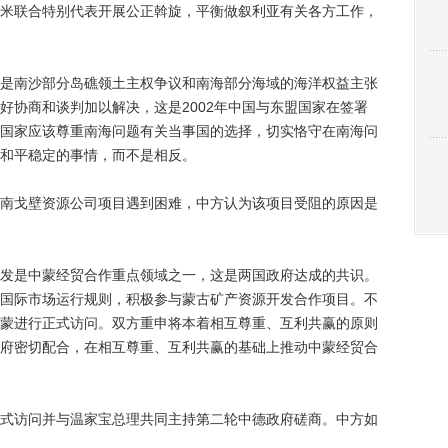
米联合特别代表开展公正斡旋，平衡做叙利亚有关各方工作，
南沙部分岛礁领土主权争议和南海部分海域的海洋权益主张
好协商和谈判加以解决，这是2002年中国与东盟国家在签署
国家应该尊重南海问题有关当事国的选择，切实恪守在南海问
和平稳定的事情，而不是相反。
戈壁资源公司项目遇到困难，中方认为该项目受阻的原因是
是中蒙经贸合作重点领域之一，这是两国政府达成的共识。
国际市场运行规则，积极参与蒙古矿产资源开发合作项目。不
蒙进行正式访问。双方重申将本着相互尊重、互利共赢的原则
府密切配合，在相互尊重、互利共赢的基础上推动中蒙经贸合
访问并与温家宝总理共同主持第二轮中德政府磋商。中方如