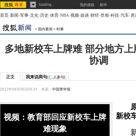
loading...
我的搜狐
邮件
首页
-
新闻
-
军事
-
文化
-
历史
-
体育
-
NBA
-
视频
-
娱谈
-
财经
-
世相
-
科技
-
汽车
-
房
>
国内要闻
>
时事
多地新校车上牌难 部分地方上
协调
正文
我来说两句
(
人参与)
2012年09月06日04:24
来源：
中国青年报
原标
新校车
视频：教育部回应新校车上牌
难现象
新学