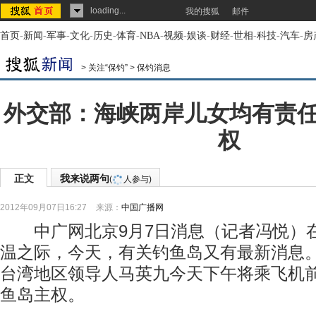
loading...
我的搜狐
邮件
首页
-
新闻
-
军事
-
文化
-
历史
-
体育
-
NBA
-
视频
-
娱谈
-
财经
-
世相
-
科技
-
汽车
-
房
>
关注“保钓”
>
保钓消息
外交部：海峡两岸儿女均有责
权
正文
我来说两句
(
人参与)
2012年09月07日16:27
来源：
中国广播网
中广网北京9月7日消息（记者冯悦）
温之际，今天，有关钓鱼岛又有最新消息
台湾地区领导人马英九今天下午将乘飞机
鱼岛主权。