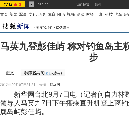
loading...
我的搜狐
邮件
首页
-
新闻
-
军事
-
文化
-
历史
-
体育
-
NBA
-
视频
-
娱谈
-
财经
-
世相
-
科技
-
汽车
-
房
>
关注“保钓”
>
保钓消息
马英九登彭佳屿 称对钓鱼岛主
步
正文
我来说两句
(
人参与)
2012年09月07日21:21
来源：
新华网
新华网台北9月7日电（记者何自力林
领导人马英九7日下午搭乘直升机登上离
属岛屿彭佳屿。