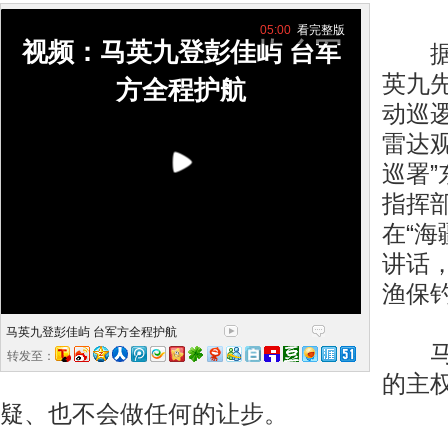
05:00
看完整版
视频：马英九登彭佳屿 台军
据当
英九
方全程护航
动巡
雷达
巡署
指挥
在“海
讲话，
渔保
马英九登彭佳屿 台军方全程护航
马英
转发至：
的主
疑、也不会做任何的让步。