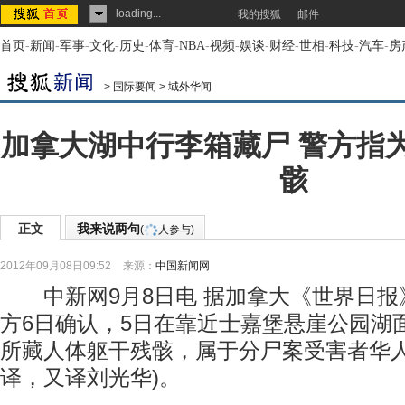
loading...
我的搜狐
邮件
首页
-
新闻
-
军事
-
文化
-
历史
-
体育
-
NBA
-
视频
-
娱谈
-
财经
-
世相
-
科技
-
汽车
-
房
>
国际要闻
>
域外华闻
加拿大湖中行李箱藏尸 警方指
骸
正文
我来说两句
(
人参与)
2012年09月08日09:52
来源：
中国新闻网
中新网9月8日电 据加拿大《世界日报
方6日确认，5日在靠近士嘉堡悬崖公园湖
所藏人体躯干残骸，属于分尸案受害者华人
译，又译刘光华)。