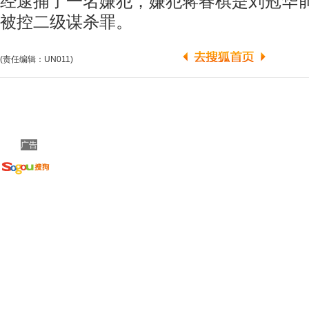
经逮捕了一名嫌犯，嫌犯蒋春棋是刘冠华
被控二级谋杀罪。
(责任编辑：UN011)
广告