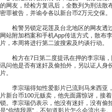
的网友，经检方复讯后，全数列为刑法散
密罪被告，并谕令各以新台币2万元交保。
检警另锁定花莲及台北地区的网友透过点
网站附加档案和手机App传送方式，散布
片，本周将进行第二波搜索及约谈行动。
检方在7日第二度提讯在押的李宗瑞，
讯问他是否有迷奸及偷拍外，另以证人身
片。
李宗瑞得知性爱影片已流到马来西亚，
片新台币100元贩卖，他先面露惊讶，接
锁。李宗瑞仍表示，他没有迷奸，没有偷
是“你情我愿”，不知道影片怎么会流出去。