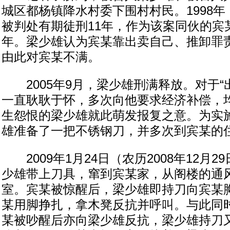
城区都杨镇降水村委下围村村民。1998
被判处有期徒刑11年，作为该案同伙的宾
年。梁少雄认为宾某靠出卖自己、推卸罪
由此对宾某不满。
2005年9月，梁少雄刑满释放。对于“
一直耿耿于怀，多次向他要求经济补偿，
生怨恨的梁少雄就此萌发报复之意。为实
雄准备了一把不锈钢刀，并多次到宾某的住
2009年1月24日（农历2008年12月2
少雄带上刀具，窜到宾某家，从阁楼的通
室。宾某被惊醒后，梁少雄即持刀向宾某
某用脚挣扎，拿木凳反抗并呼叫。与此同
某被吵醒后亦向梁少雄反抗，梁少雄持刀