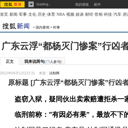
loading...
我的搜狐
邮件
首页
-
新闻
-
军事
-
文化
-
历史
-
体育
-
NBA
-
视频
-
娱谈
-
财经
-
世相
-
科技
-
汽车
-
房
>
国内要闻
>
时事
广东云浮“都杨灭门惨案”行凶
正文
我来说两句
(
人参与)
2012年09月12日23:31
来源：
法制网
原标题
[
广东云浮“都杨灭门惨案”行凶
盗窃入狱，疑同伙出卖索赔遭拒杀一
临刑前称："有因必有果"，最放不下