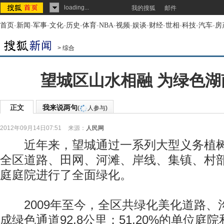
loading...
我的搜狐
邮件
首页
-
新闻
-
军事
-
文化
-
历史
-
体育
-
NBA
-
视频
-
娱谈
-
财经
-
世相
-
科技
-
汽车
-
房
>
综合
望城区山水相融 为绿色湖
正文
我来说两句
(
人参与)
2012年09月14日07:51
来源：
人民网
近年来，望城通过一系列大型义务植树
全区道路、田网、河滩、岸线、集镇、村
庭庭院进行了全面绿化。
2009年至今，全区共绿化美化道路、沟渠
成绿色通道92.8公里；51.20%的单位庭