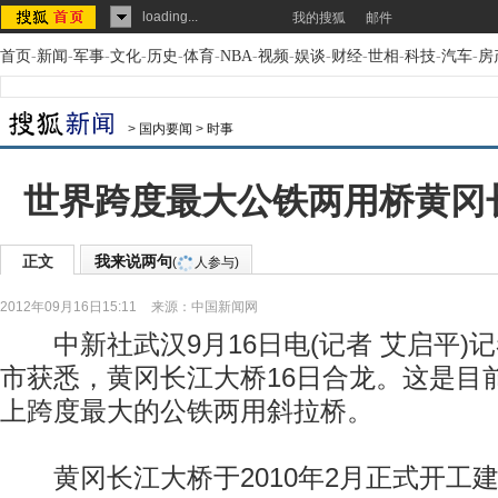
loading...
我的搜狐
邮件
首页
-
新闻
-
军事
-
文化
-
历史
-
体育
-
NBA
-
视频
-
娱谈
-
财经
-
世相
-
科技
-
汽车
-
房
>
国内要闻
>
时事
世界跨度最大公铁两用桥黄冈
正文
我来说两句
(
人参与)
2012年09月16日15:11
来源：
中国新闻网
中新社武汉9月16日电(记者 艾启平)记
市获悉，黄冈长江大桥16日合龙。这是目
上跨度最大的公铁两用斜拉桥。
黄冈长江大桥于2010年2月正式开工