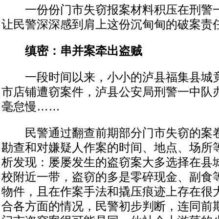
一份份门市失窃报案材料积压在刑警一
让民警深深感到肩上这份沉甸甸的破案责
缜密：串并案牵出盗贼
一段时间以来，小小的泸县福集县城竟
市店铺遭窃案件，泸县公安局刑警一中队
毫怠慢……
民警通过翻查前期部分门市失窃的案卷
勘查和对嫌疑人作案的时间、地点、场所
析发现：屡屡发生的盗窃案大多选择在县
校附近一带，盗窃的多是零碎现金、副食
物件，且在作案手法和撬压痕迹上存在很
合各方面的情况，民警初步判断，连同前