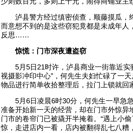
少则数百元，多则上千元，闹得商铺业主
泸县警方经过缜密侦查，顺藤摸瓜，终
而意想不到的是这些窃犯竟都是未成年人
反思……
惊慌：门市深夜遭盗窃
5月5日21时许，泸县商业一街靠近实
视摄影冲印中心”，何先生夫妇忙碌了一天
物品进行简单收拾整理后，拉门上锁就回
5月6日凌晨6时30分，何先生一早急
准备开始新一天的经营，却在门市外惊异
门市的卷帘门已被撬开半掩着。“遇上小偷
惊，走进店内一看，店内被翻得乱七八糟