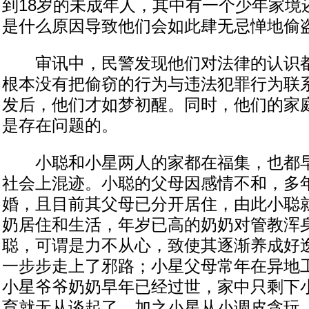
到18岁的未成年人，其中有一个少年家境
是什么原因导致他们会如此肆无忌惮地偷
审讯中，民警发现他们对法律的认识都
根本没有把偷窃的行为与违法犯罪行为联
发后，他们才如梦初醒。同时，他们的家
是存在问题的。
小聪和小星两人的家都在福集，也都早
社会上混迹。小聪的父母因感情不和，多
婚，且目前其父母已分开居住，由此小聪
奶居住和生活，年岁已高的奶奶对管教浑
聪，可谓是力不从心，致使其逐渐养成好
一步步走上了邪路；小星父母常年在异地
小星爷爷奶奶早年已经过世，家中只剩下
育就无从谈起了。加之小星从小调皮贪玩