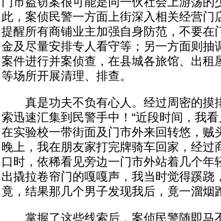
门市盗窃案很可能是同一伙社会上游荡的
此，案侦民警一方面上街深入相关经营门
提醒所有商铺业主加强自身防范，不要在
金及尽量安排专人看守等；另一方面则抽
案件进行并案侦查，在县城各旅馆、出租
等场所开展清理、排查。
真是功夫不负有心人。经过周密的摸排
索迅速汇集到民警手中！“近段时间，我看
在实验校一带街面及门市外来回转悠，贼头
晚上，我在朋友家打完牌骑车回家，经过
口时，依稀看见旁边一门市外站着几个年
出撬拉卷帘门的嘎嘎声，我当时觉得蹊跷
竟，结果那几个男子发现我后，竟一溜烟跑
掌握了这些线索后，案侦民警随即马不