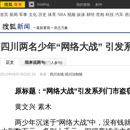
loading...
我的搜狐
邮件
首页
-
新闻
-
军事
-
文化
-
历史
-
体育
-
NBA
-
视频
-
娱谈
-
财经
-
世相
-
科技
-
汽车
-
房
>
最新要闻
>
世态万象
四川两名少年“网络大战” 引发
正文
我来说两句
(
人参与)
2012年09月19日01:23
来源：
四川在线-四川法制报
原标题：“网络大战”引发系列门市盗
黄文兴 素木
两少年沉迷于“网络大战”中，没有钱就