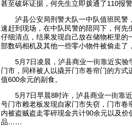
甚至破坏证据，何先生立即拨通了110报
泸县公安局刑警大队一中队值班民警，接
速赶到现场，在中队民警的陪同下，何先
仔细清点，结果发现自己放在储物柜里的
部数码相机及其他一些零小物件被偷走了，
5月7日凌晨，泸县商业一街靠近实验学
门市，同样被人以撬开门市卷帘门的方式
值600余元的副食。
5月7日早晨8时许，泸县商业一街靠近
号门市赖老板发现自家门市失窃，门市卷
内被盗贼盗走零碎现金共计90余元以及价值
品……