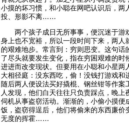
小摸的坏习惯，和小聪在网吧认识后，两
投、形影不离……
两个孩子成日无所事事，便沉迷于游戏
身上也不宽裕，所以一段时间下来，两人
的艰难地步。常言到：穷则思变。这句话
了尽头就要发生变化，指在穷困艰难的时
进进而改变现状。但要用在小聪和小星两
大相径庭：没东西吃，偷！没钱打游戏和
随后两人便设法买好撬棍、钢丝钳等作案
人发现，他们白天往往只负责踩点，晚上
伺机从事盗窃活动。渐渐的，小偷小摸便
饭，盗窃得逞后，他们将偷来的东西廉价
无度的挥霍……