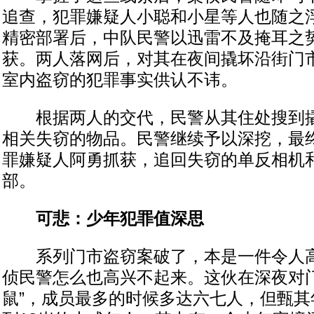
追查，犯罪嫌疑人小聪和小星等人也随之
精密部署后，中队民警以迅雷不及掩耳之
获。两人落网后，对其在夜间撬坏沿街门
室内盗窃的犯罪事实供认不讳。
根据两人的交代，民警从其住处搜到撬
相关失窃的物品。民警继续予以深挖，最
罪嫌疑人阿勇抓获，追回失窃的单反相机
部。
可悲：少年犯罪值深思
系列门市盗窃案破了，本是一件令人高
侦民警怎么也高兴不起来。这伙在深夜对门
鼠”，成员最多的时候多达六七人，但甄其