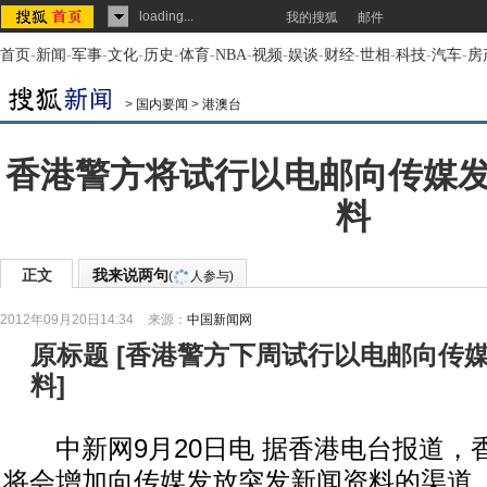
loading...
我的搜狐
邮件
首页
-
新闻
-
军事
-
文化
-
历史
-
体育
-
NBA
-
视频
-
娱谈
-
财经
-
世相
-
科技
-
汽车
-
房
>
国内要闻
>
港澳台
香港警方将试行以电邮向传媒
料
正文
我来说两句
(
人参与)
2012年09月20日14:34
来源：
中国新闻网
原标题
[
香港警方下周试行以电邮向传
料
]
中新网9月20日电 据香港电台报道，
将会增加向传媒发放突发新闻资料的渠道