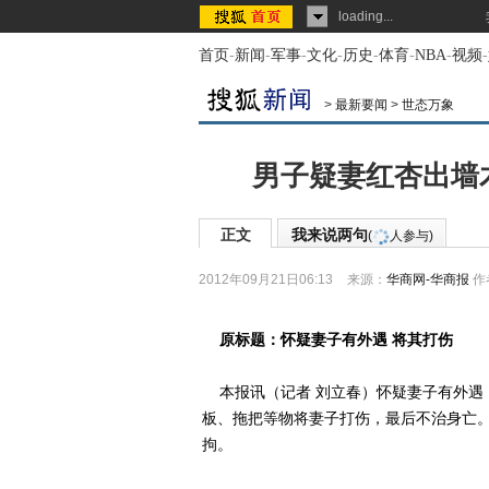
loading...
首页
-
新闻
-
军事
-
文化
-
历史
-
体育
-
NBA
-
视频
-
>
最新要闻
>
世态万象
男子疑妻红杏出墙
正文
我来说两句
(
人参与)
2012年09月21日06:13
来源：
华商网-华商报
作
原标题：怀疑妻子有外遇 将其打伤
本报讯（记者 刘立春）怀疑妻子有外遇
板、拖把等物将妻子打伤，最后不治身亡
拘。