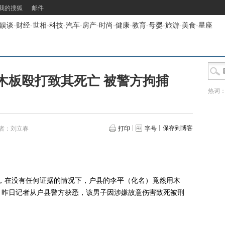
我的搜狐
邮件
娱谈
-
财经
-
世相
-
科技
-
汽车
-
房产
-
时尚
-
健康
-
教育
-
母婴
-
旅游
-
美食
-
星座
木板殴打致其死亡 被警方拘捕
热词
保存到博客
者：刘立春
打印
字号
，在没有任何证据的情况下，户县的李平（化名）竟然用木
。昨日记者从户县警方获悉，该男子因涉嫌故意伤害致死被刑