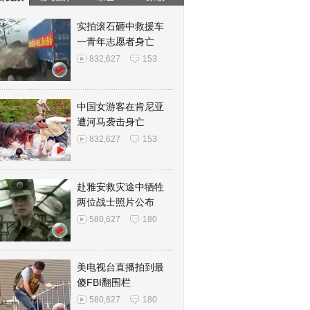
实拍滚石砸中救援车
一青年志愿者身亡
832,627
153
中国女游客在肯尼亚
遭河马袭击身亡
832,627
153
赴雅安救灾途中牺牲
两位战士照片公布
580,627
180
美电视台直播拍到最
傻FBI翻围栏
580,627
180