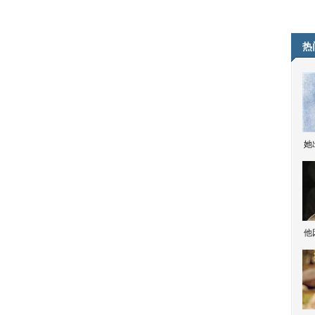
热
她
他