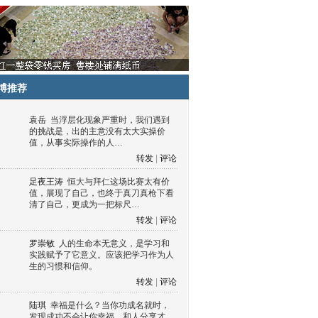
博推荐
袁岳
当浮层化现象严重时，我们遇到
的挑战是，出的主意没有太大实操价
值，从事实际操作的人…
转发
|
评论
足夜王涛
恒大与拜仁这场比赛太有价
值，展现了自己，也终于真刀真枪下看
清了自己，更成为一把标尺…
转发
|
评论
罗崇敏
人的生命本无意义，是学习和
实践赋予了它意义。应该把学习作为人
生的习惯和信仰。
转发
|
评论
陆琪
幸福是什么？当你功成名就时，
发现成功不会让你幸福，和人分享才