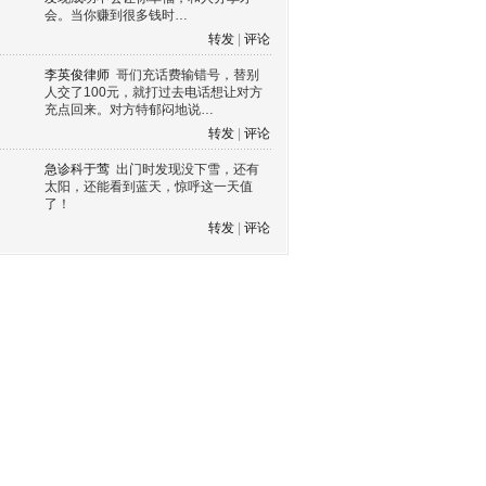
会。当你赚到很多钱时…
转发
|
评论
李英俊律师
哥们充话费输错号，替别
人交了100元，就打过去电话想让对方
充点回来。对方特郁闷地说…
转发
|
评论
急诊科于莺
出门时发现没下雪，还有
太阳，还能看到蓝天，惊呼这一天值
了！
转发
|
评论