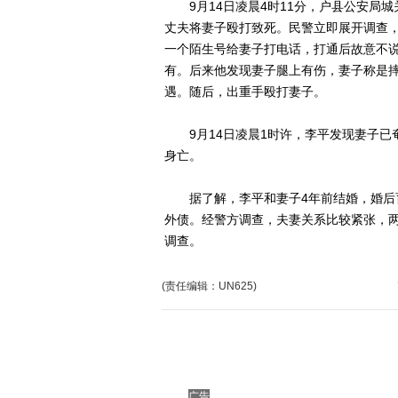
9月14日凌晨4时11分，户县公安局城
丈夫将妻子殴打致死。民警立即展开调查，
一个陌生号给妻子打电话，打通后故意不
有。后来他发现妻子腿上有伤，妻子称是
遇。随后，出重手殴打妻子。
9月14日凌晨1时许，李平发现妻子已
身亡。
据了解，李平和妻子4年前结婚，婚后育
外债。经警方调查，夫妻关系比较紧张，
调查。
(责任编辑：UN625)
广告