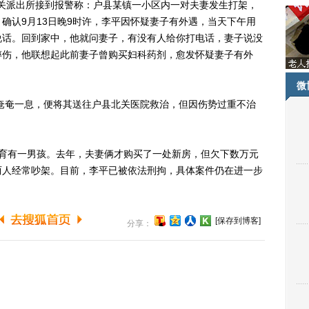
关派出所接到报警称：户县某镇一小区内一对夫妻发生打架，
确认9月13日晚9时许，李平因怀疑妻子有外遇，当天下午用
说话。回到家中，他就问妻子，有没有人给你打电话，妻子说没
摔伤，他联想起此前妻子曾购买妇科药剂，愈发怀疑妻子有外
微
奄奄一息，便将其送往户县北关医院救治，但因伤势过重不治
有一男孩。去年，夫妻俩才购买了一处新房，但欠下数万元
两人经常吵架。目前，李平已被依法刑拘，具体案件仍在进一步
[保存到博客]
分享：