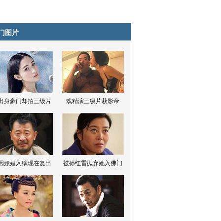
门图片
出身豪门却拍三级片
戏精演三级片获影帝
因嫖娼入狱现在复出
被孙红雷抛弃她入佛门