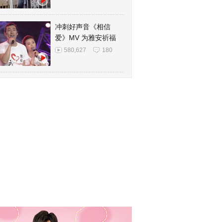
冲刺好声音《相信
爱》MV 为雅安祈福
580,627
180