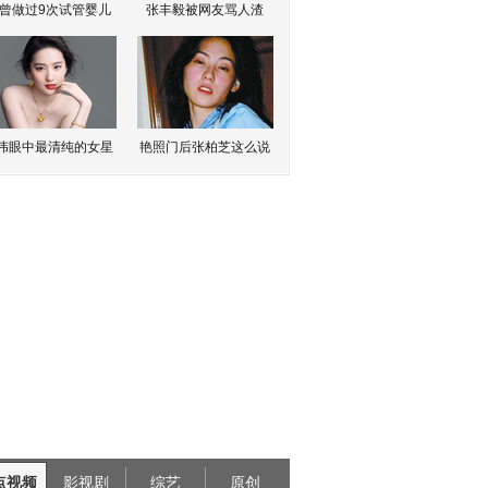
曾做过9次试管婴儿
张丰毅被网友骂人渣
伟眼中最清纯的女星
艳照门后张柏芝这么说
点视频
影视剧
综艺
原创