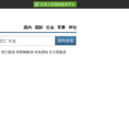
欢迎入驻搜狐媒体平台
国内
|
国际
|
社会
|
军事
|
评论
：
死亡航班
饲养蜘蛛侠
夺命房间
引力双眼皮