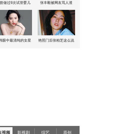
曾做过9次试管婴儿
张丰毅被网友骂人渣
伟眼中最清纯的女星
艳照门后张柏芝这么说
点视频
影视剧
综艺
原创