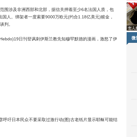
围涉及非洲西部和北部，据信关押着至少6名法国人质，包
人。绑架者一度索要9000万欧元(约合1.18亿美元)赎金，
谈判。
微
 Hebdo)19日刊登讽刺伊斯兰教先知穆罕默德的漫画，激怒了伊
呼吁日本民众不要采取过激行动(图)古老纸片显示耶稣可能结