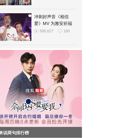
冲刺好声音《相信
爱》MV 为雅安祈福
580,627
180
来说两句排行榜