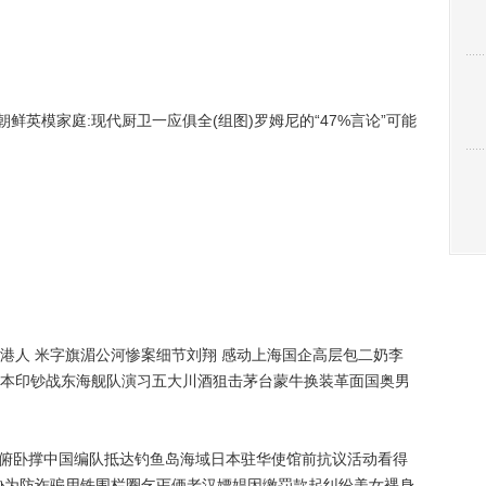
英模家庭:现代厨卫一应俱全(组图)罗姆尼的“47%言论”可能
人 米字旗湄公河惨案细节刘翔 感动上海国企高层包二奶李
本印钞战东海舰队演习五大川酒狙击茅台蒙牛换装革面国奥男
个俯卧撑中国编队抵达钓鱼岛海域日本驻华使馆前抗议活动看得
胁为防诈骗用铁围栏圈乞丐俩老汉嫖娼因缴罚款起纠纷美女裸身