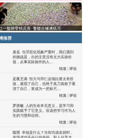
博推荐
袁岳
当浮层化现象严重时，我们遇到
的挑战是，出的主意没有太大实操价
值，从事实际操作的人…
转发
|
评论
足夜王涛
恒大与拜仁这场比赛太有价
值，展现了自己，也终于真刀真枪下看
清了自己，更成为一把标尺…
转发
|
评论
罗崇敏
人的生命本无意义，是学习和
实践赋予了它意义。应该把学习作为人
生的习惯和信仰。
转发
|
评论
陆琪
幸福是什么？当你功成名就时，
发现成功不会让你幸福，和人分享才