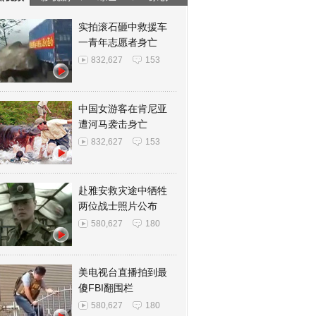
实拍滚石砸中救援车
一青年志愿者身亡
832,627
153
中国女游客在肯尼亚
遭河马袭击身亡
832,627
153
赴雅安救灾途中牺牲
两位战士照片公布
580,627
180
美电视台直播拍到最
傻FBI翻围栏
580,627
180