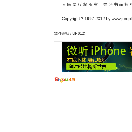
人 民 网 版 权 所 有 ，未 经 书 面 授 权
Copyright ? 1997-2012 by www.peopl
(责任编辑：UN612)