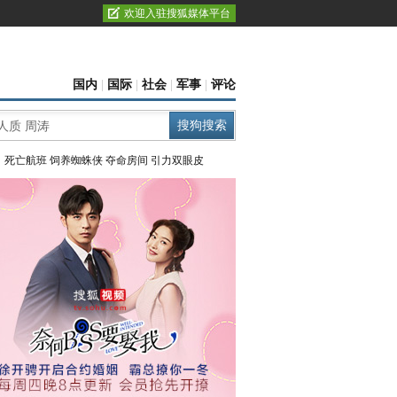
欢迎入驻搜狐媒体平台
国内
|
国际
|
社会
|
军事
|
评论
：
死亡航班
饲养蜘蛛侠
夺命房间
引力双眼皮