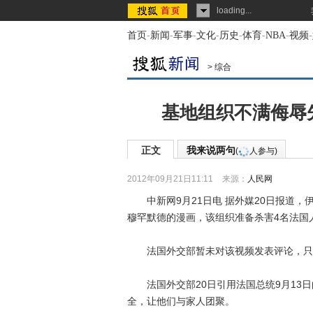
loading...
首页
-
新闻
-
军事
-
文化
-
历史
-
体育
-
NBA
-
视频
-
>
综合
基地组织不满侮辱
正文
我来说两句
(
人参与)
2012年09月21日11:11
来源：
人民网
中新网9月21日电 据外媒20日报道，
穆罕默德的漫画，该组织准备杀害4名法国
法国外交部暂未对该视频发表评论，只
法国外交部20日引用法国总统9月13日
全，让他们与家人团聚。