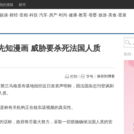
我的搜狐
邮件
娱谈
-
财经
-
世相
-
科技
-
汽车
-
房产
-
时尚
-
健康
-
教育
-
母婴
-
旅游
-
美食
-
星座
先知漫画 威胁要杀死法国人质
热词
保存到博客
打印
字号
伊斯兰马格里布基地组织近日发表声明称，因法国杂志刊登讽刺
人质。
是称有关机构正在核实该视频的真实性。
的话称，政府将尽最大努力，采取一切措施确保法国人质的安