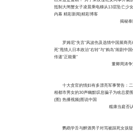
抵制大闸蟹女子凌晨乘电梯从13层坠亡少
内幕 精彩新闻|精彩博客
揭秘泰
罗姆尼“失言”风波伤及选情中国展商亮相
死”甩情人日本政治“右转”与“购岛”闹剧
传递“正能量”
董卿周涛争
十大贪官的情妇有多漂亮军事警告：二炮
相都市男女的30声幽默叹息骗子为啥总爱
(图) 热播视频|图说中国
糯康当庭否
鹦鹉学舌与醉酒男子对骂被踩死女孩疑因