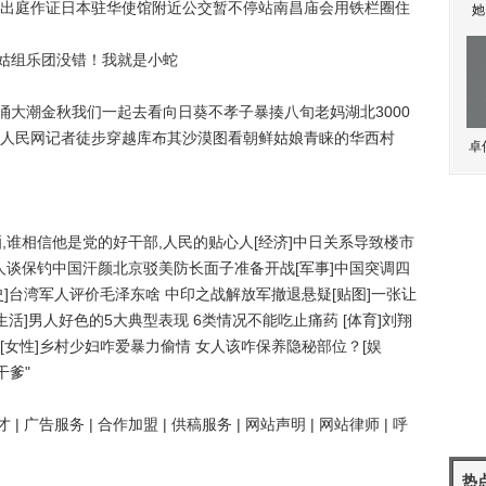
出庭作证日本驻华使馆附近公交暂不停站南昌庙会用铁栏圈住
她
姑组乐团没错！我就是小蛇
大潮金秋我们一起去看向日葵不孝子暴揍八旬老妈湖北3000
人民网记者徒步穿越库布其沙漠图看朝鲜姑娘青睐的华西村
卓
晒,谁相信他是党的好干部,人民的贴心人[经济]中日关系导致楼市
国人谈保钓中国汗颜北京驳美防长面子准备开战[军事]中国突调四
]台湾军人评价毛泽东啥 中印之战解放军撤退悬疑[贴图]一张让
活]男人好色的5大典型表现 6类情况不能吃止痛药 [体育]刘翔
[女性]乡村少妇咋爱暴力偷情 女人该咋保养隐秘部位？[娱
干爹"
广告服务 | 合作加盟 | 供稿服务 | 网站声明 | 网站律师 | 呼
热