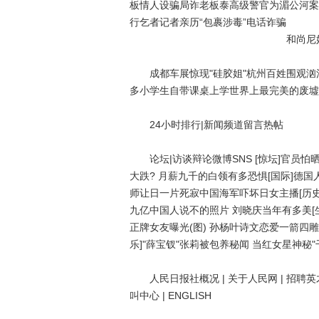
板情人设骗局诈老板泰高级警官为湄公河案
行乞者记者亲历“包裹涉毒”电话诈骗
和尚尼
成都车展惊现"硅胶姐"杭州百姓围观汹涌
多小学生自带课桌上学世界上最完美的废墟
24小时排行|新闻频道留言热帖
论坛|访谈辩论微博SNS [惊坛]官员怕
大跌? 月薪九千的白领有多恐惧[国际]德
师让日一片死寂中国海军吓坏日女主播[历史
九亿中国人说不的照片 刘晓庆当年有多美[生
正牌女友曝光(图) 孙杨叶诗文恋爱一箭四雕
乐]"薛宝钗"张莉被包养秘闻 当红女星神秘"
人民日报社概况 | 关于人民网 | 招聘英才 | 
叫中心 | ENGLISH