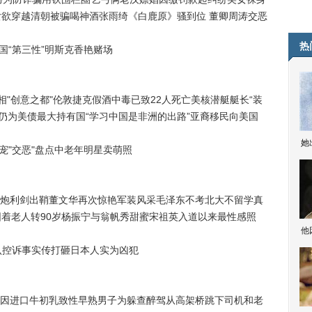
女欲穿越清朝被骗喝神酒张雨绮《白鹿原》骚到位 董卿周涛交恶
热
国“第三性”明斯克香艳赌场
"创意之都"伦敦捷克假酒中毒已致22人死亡美核潜艇艇长“装
中国仍为美债最大持有国“学习中国是非洲的出路”亚裔移民向美国
她
宠"交恶"盘点中老年明星卖萌照
利剑出鞘董文华再次惊艳军装风采毛泽东不考北大不留学真
围着老人转90岁杨振宁与翁帆秀甜蜜宋祖英入道以来最性感照
他
认控诉事实传打砸日本人实为凶犯
进口牛初乳致性早熟男子为躲查醉驾从高架桥跳下司机和老