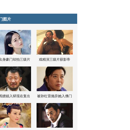
门图片
出身豪门却拍三级片
戏精演三级片获影帝
因嫖娼入狱现在复出
被孙红雷抛弃她入佛门