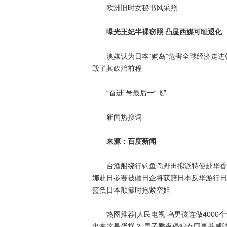
欧洲旧时女秘书风采照
曝光王妃半裸窃照 凸显西媒可耻退化
澳媒认为日本“购岛”危害全球经济走进朝鲜
毁了其政治前程
“奋进”号最后一“飞”
新闻热搜词
来源：百度新闻
台渔船绕行钓鱼岛野田拟派特使赴华香港
娜赴日参赛被砸日企将获赔日本反华游行日
篮负日本颠簸时抱紧空姐
热图推荐|人民电视 乌男孩连做4000
出来这是蛋糕？ 男子乘夜侵犯女同事并威