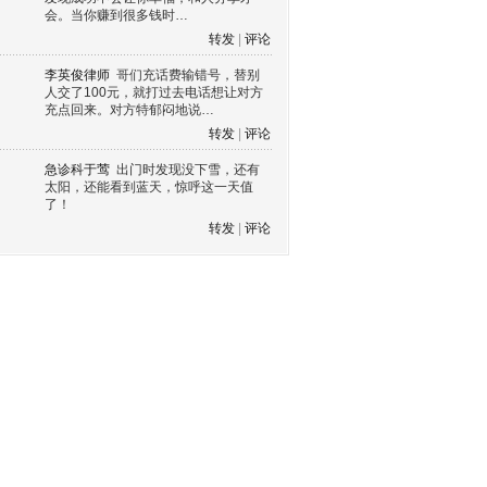
会。当你赚到很多钱时…
转发
|
评论
李英俊律师
哥们充话费输错号，替别
人交了100元，就打过去电话想让对方
充点回来。对方特郁闷地说…
转发
|
评论
急诊科于莺
出门时发现没下雪，还有
太阳，还能看到蓝天，惊呼这一天值
了！
转发
|
评论