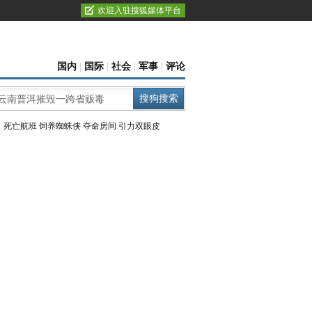
欢迎入驻搜狐媒体平台
国内
|
国际
|
社会
|
军事
|
评论
：
死亡航班
饲养蜘蛛侠
夺命房间
引力双眼皮