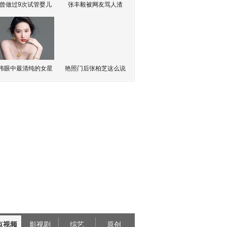
曾做过9次试管婴儿
张丰毅被网友骂人渣
伟眼中最清纯的女星
艳照门后张柏芝这么说
点视频
影视剧
综艺
原创