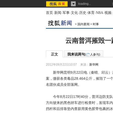
loading...
首页
-
新闻
-
军事
-
文化
-
历史
-
体育
-
NBA
-
视频
-
>
国内要闻
>
时事
云南普洱摧毁一
正文
我来说两句
(
人参与)
2012年09月22日10:07
来源：
新华网
新华网昆明9月22日电（秦晴、邱云）
案，缴获各类毒品28.464公斤，摧毁了
名团伙成员全部落网。
今年8月22日17时40分，普洱边防支
方向驶来的黑色轿车进行检查时，发现车内
挡杆和后排靠垫内查获用黄色胶带包裹的冰毒1