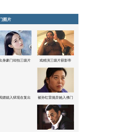
门图片
出身豪门却拍三级片
戏精演三级片获影帝
因嫖娼入狱现在复出
被孙红雷抛弃她入佛门