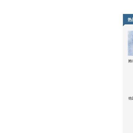
热
她
他