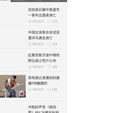
实拍滚石砸中救援车
一青年志愿者身亡
832,627
153
中国女游客在肯尼亚
遭河马袭击身亡
832,627
153
赴雅安救灾途中牺牲
两位战士照片公布
580,627
180
美电视台直播拍到最
傻FBI翻围栏
580,627
180
冲刺好声音《相信
爱》MV 为雅安祈福