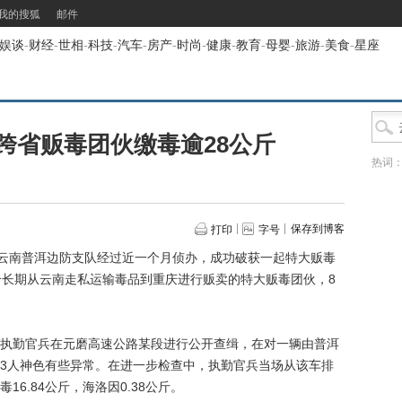
我的搜狐
邮件
娱谈
-
财经
-
世相
-
科技
-
汽车
-
房产
-
时尚
-
健康
-
教育
-
母婴
-
旅游
-
美食
-
星座
跨省贩毒团伙缴毒逾28公斤
热词
保存到博客
打印
字号
云南普洱边防支队经过近一个月侦办，成功破获一起特大贩毒
一个长期从云南走私运输毒品到重庆进行贩卖的特大贩毒团伙，8
队执勤官兵在元磨高速公路某段进行公开查缉，在对一辆由普洱
3人神色有些异常。在进一步检查中，执勤官兵当场从该车排
6.84公斤，海洛因0.38公斤。