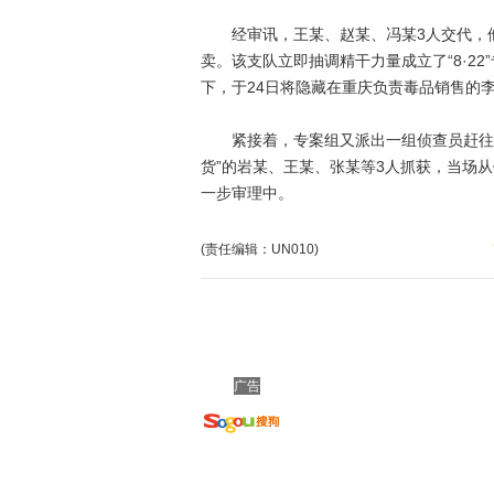
经审讯，王某、赵某、冯某3人交代，他
卖。该支队立即抽调精干力量成立了“8·2
下，于24日将隐藏在重庆负责毒品销售的
紧接着，专案组又派出一组侦查员赶往西
货”的岩某、王某、张某等3人抓获，当场从
一步审理中。
(责任编辑：UN010)
广告