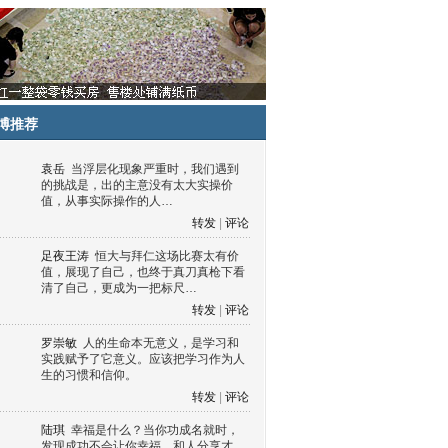
博推荐
袁岳
当浮层化现象严重时，我们遇到
的挑战是，出的主意没有太大实操价
值，从事实际操作的人…
转发
|
评论
足夜王涛
恒大与拜仁这场比赛太有价
值，展现了自己，也终于真刀真枪下看
清了自己，更成为一把标尺…
转发
|
评论
罗崇敏
人的生命本无意义，是学习和
实践赋予了它意义。应该把学习作为人
生的习惯和信仰。
转发
|
评论
陆琪
幸福是什么？当你功成名就时，
发现成功不会让你幸福，和人分享才