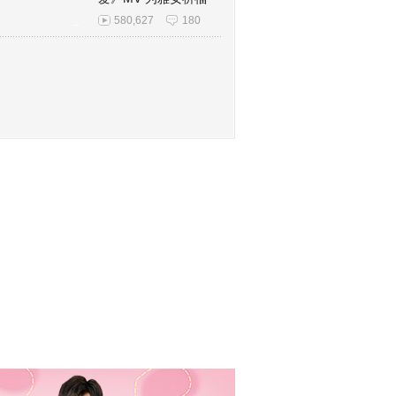
580,627
180