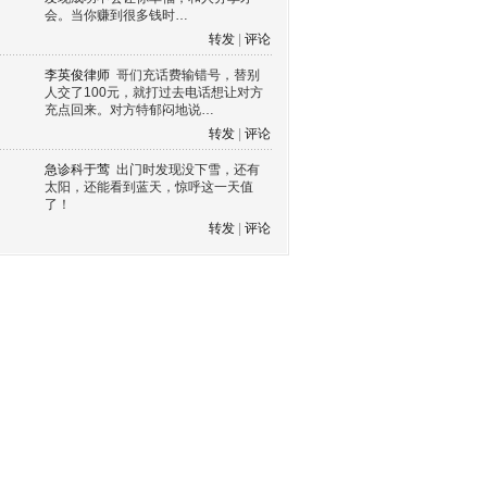
会。当你赚到很多钱时…
转发
|
评论
李英俊律师
哥们充话费输错号，替别
人交了100元，就打过去电话想让对方
充点回来。对方特郁闷地说…
转发
|
评论
急诊科于莺
出门时发现没下雪，还有
太阳，还能看到蓝天，惊呼这一天值
了！
转发
|
评论