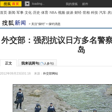
loading...
我的搜狐
邮件
首页
-
新闻
-
军事
-
文化
-
历史
-
体育
-
NBA
-
视频
-
娱谈
-
财经
-
世相
-
科技
-
汽车
-
房
>
关注“保钓”
>
保钓消息
外交部：强烈抗议日方多名警
岛
正文
我来说两句
(
人参与)
2012年09月23日01:16
来源：
外交部网站