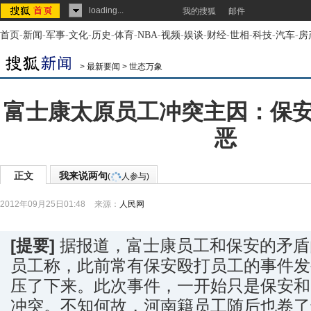
loading...
我的搜狐
邮件
首页
-
新闻
-
军事
-
文化
-
历史
-
体育
-
NBA
-
视频
-
娱谈
-
财经
-
世相
-
科技
-
汽车
-
房
>
最新要闻
>
世态万象
富士康太原员工冲突主因：保
恶
正文
我来说两句
(
人参与)
2012年09月25日01:48
来源：
人民网
[提要]
据报道，富士康员工和保安的矛盾
员工称，此前常有保安殴打员工的事件发
压了下来。此次事件，一开始只是保安和
冲突。不知何故，河南籍员工随后也卷了