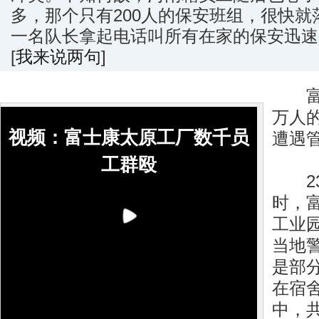
多，那个只有200人的保安班组，很快就
一名队长拿起电话叫所有在家的保安迅速赶来
[
我来说两句
]
富士
万人
视频：富士康太原工厂数千员
遭遇
工群殴
23日
时，
工业
当地
是部
在宿
中，