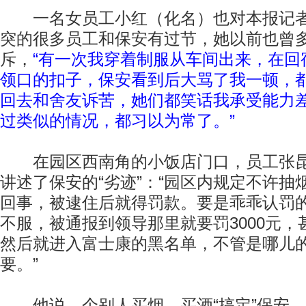
一名女员工小红（化名）也对本报记者
突的很多员工和保安有过节，她以前也曾
斥，
“有一次我穿着制服从车间出来，在回
领口的扣子，保安看到后大骂了我一顿，
回去和舍友诉苦，她们都笑话我承受能力
过类似的情况，都习以为常了。”
在园区西南角的小饭店门口，员工张昆
讲述了保安的“劣迹”：“园区内规定不许抽
回事，被逮住后就得罚款。要是乖乖认罚的
不服，被通报到领导那里就要罚3000元
然后就进入富士康的黑名单，不管是哪儿
要。”
他说，个别人买烟、买酒“搞定”保安，