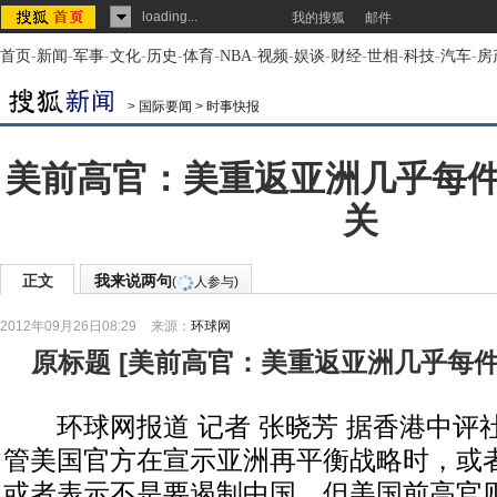
loading...
我的搜狐
邮件
首页
-
新闻
-
军事
-
文化
-
历史
-
体育
-
NBA
-
视频
-
娱谈
-
财经
-
世相
-
科技
-
汽车
-
房
>
国际要闻
>
时事快报
美前高官：美重返亚洲几乎每
关
正文
我来说两句
(
人参与)
2012年09月26日08:29
来源：
环球网
原标题
[
美前高官：美重返亚洲几乎每
环球网报道 记者 张晓芳 据香港中评社
管美国官方在宣示亚洲再平衡战略时，或
或者表示不是要遏制中国，但美国前高官