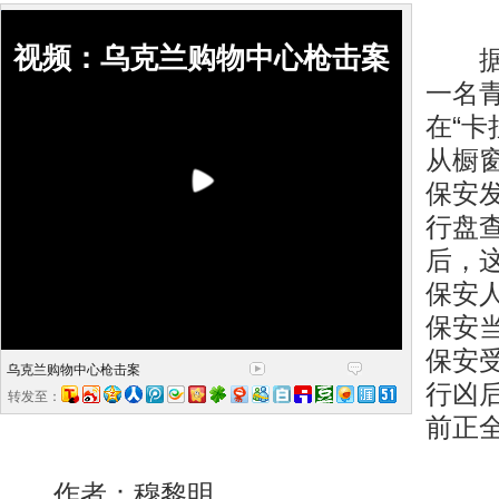
视频：乌克兰购物中心枪击案
据乌
一名
在“卡
从橱
保安
行盘
后，
保安
保安
保安
乌克兰购物中心枪击案
行凶
转发至：
前正
作者：穆黎明