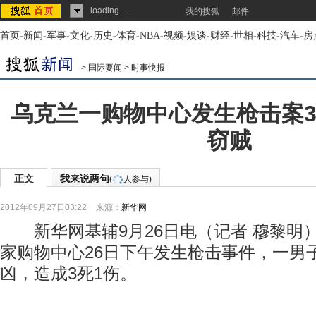
loading...
我的搜狐
邮件
首页
-
新闻
-
军事
-
文化
-
历史
-
体育
-
NBA
-
视频
-
娱谈
-
财经
-
世相
-
科技
-
汽车
-
房
>
国际要闻
>
时事快报
乌克兰一购物中心发生枪击案3
窃贼
正文
我来说两句
(
人参与)
2012年09月27日03:22
来源：
新华网
新华网基辅9月26日电（记者 穆黎明
家购物中心26日下午发生枪击事件，一男
凶，造成3死1伤。