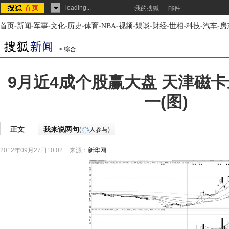
loading...
我的搜狐
邮件
首页
-
新闻
-
军事
-
文化
-
历史
-
体育
-
NBA
-
视频
-
娱谈
-
财经
-
世相
-
科技
-
汽车
-
房
>
综合
9月近4成个股赢大盘 天津磁卡
一(图)
正文
我来说两句
(
人参与)
2012年09月27日10:02
来源：
新华网