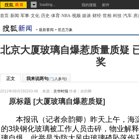
loading...
我的搜狐
邮件
首页
-
新闻
-
军事
-
文化
-
历史
-
体育
-
NBA
-
视频
-
娱谈
-
财经
-
世相
-
科技
-
汽车
-
房
>
最新要闻
>
世态万象
北京大厦玻璃自爆惹质量质疑 
奖
正文
我来说两句
(
人参与)
2012年09月29日03:46
来源：
京华时报
作者：佘韵卿
原标题
[
大厦玻璃自爆惹质疑
]
本报讯（记者佘韵卿）昨天上午，海淀
的3块钢化玻璃被工作人员击碎，物业解
璃自爆，此举是为防大风中玻璃碴坠落伤