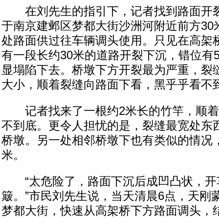
在刘先生的指引下，记者找到路面开裂
于南京建邺区梦都大街沙洲河附近前方30
处路面供过往车辆调头使用。只见在高架
有一段长约30米的道路开裂下沉，错位有
显塌陷下去。桥墩下方开裂最为严重，裂
大小，顺着裂缝向路面下看，黑乎乎看不
记者找来了一根约2米长的竹竿，顺着
不到底。更令人担忧的是，裂缝最宽处东
桥墩。另一处相邻桥墩下也有类似的情况
米。
“太危险了，路面下沉后成凹凸状，开
簸。”市民刘先生说，当天清晨6点，天刚
梦都大街，快速从高架桥下方路面调头，