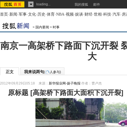
loading...
我的搜狐
邮件
首页
-
新闻
-
军事
-
文化
-
历史
-
体育
-
NBA
-
视频
-
娱谈
-
财经
-
世相
-
科技
-
汽车
-
房
>
国内要闻
>
时事
南京一高架桥下路面下沉开裂 
大
正文
我来说两句
(
人参与)
2012年09月29日05:18
来源：
新华报业网-扬子晚报
作者：曹卢杰
原标题
[
高架桥下路面大面积下沉开裂
]