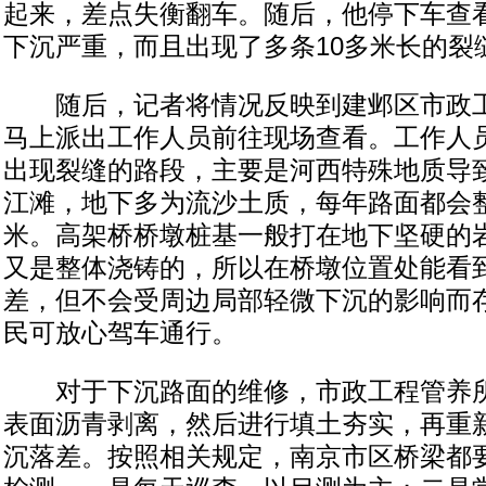
起来，差点失衡翻车。随后，他停下车查
下沉严重，而且出现了多条10多米长的裂
随后，记者将情况反映到建邺区市政工
马上派出工作人员前往现场查看。工作人
出现裂缝的路段，主要是河西特殊地质导
江滩，地下多为流沙土质，每年路面都会
米。高架桥桥墩桩基一般打在地下坚硬的
又是整体浇铸的，所以在桥墩位置处能看
差，但不会受周边局部轻微下沉的影响而
民可放心驾车通行。
对于下沉路面的维修，市政工程管养所
表面沥青剥离，然后进行填土夯实，再重
沉落差。按照相关规定，南京市区桥梁都