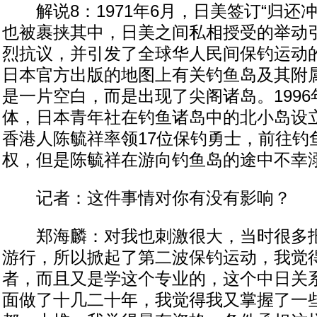
解说8：1971年6月，日美签订“归还
也被裹挟其中，日美之间私相授受的举动
烈抗议，并引发了全球华人民间保钓运动
日本官方出版的地图上有关钓鱼岛及其附
是一片空白，而是出现了尖阁诸岛。1996
体，日本青年社在钓鱼诸岛中的北小岛设
香港人陈毓祥率领17位保钓勇士，前往钓
权，但是陈毓祥在游向钓鱼岛的途中不幸
记者：这件事情对你有没有影响？
郑海麟：对我也刺激很大，当时很多报
游行，所以掀起了第二波保钓运动，我觉
者，而且又是学这个专业的，这个中日关
面做了十几二十年，我觉得我又掌握了一