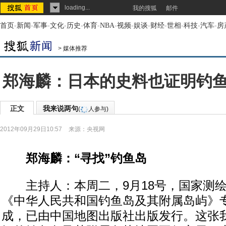
loading...
我的搜狐
邮件
首页
-
新闻
-
军事
-
文化
-
历史
-
体育
-
NBA
-
视频
-
娱谈
-
财经
-
世相
-
科技
-
汽车
-
房
>
媒体推荐
郑海麟：日本的史料也证明钓
正文
我来说两句
(
人参与)
2012年09月29日10:57
来源：
央视网
郑海麟：“寻找”钓鱼岛
主持人：本周二，9月18号，国家测绘
《中华人民共和国钓鱼岛及其附属岛屿》
成，已由中国地图出版社出版发行。这张