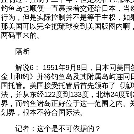
钓鱼岛也顺便一直裹挟着交还给日本，当
行为，但是实际控制并不是等于主权，如
那美国可以完全把琉球变到美国版图内啊
两码事来的。
隔断
解说6： 1951年9月8日，日本同美
金山和约》并将钓鱼岛及其附属岛屿连同
国托管。美国接受托管后首先颁布了《琉
法，并从东经122度到133度，北纬24度
界，而钓鱼诸岛正好位于这一范围之内。
划界，根本不符合国际法。
记者：这个是不可依据的？