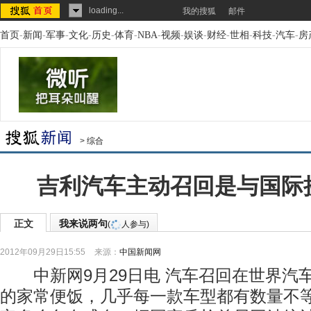
loading...
我的搜狐
邮件
首页
-
新闻
-
军事
-
文化
-
历史
-
体育
-
NBA
-
视频
-
娱谈
-
财经
-
世相
-
科技
-
汽车
-
房
>
综合
吉利汽车主动召回是与国际
正文
我来说两句
(
人参与)
2012年09月29日15:55
来源：
中国新闻网
中新网9月29日电 汽车召回在世界汽
的家常便饭，几乎每一款车型都有数量不