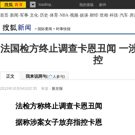
loading...
我的搜狐
邮件
首页
-
新闻
-
军事
-
文化
-
历史
-
体育
-
NBA
-
视频
-
娱谈
-
财经
-
世相
-
科技
-
汽车
-
房
>
国际要闻
>
时事快报
法国检方终止调查卡恩丑闻 一
控
正文
我来说两句
(
人参与)
2012年10月04日02:35
来源：
新京报
法检方称终止调查卡恩丑闻
据称涉案女子放弃指控卡恩