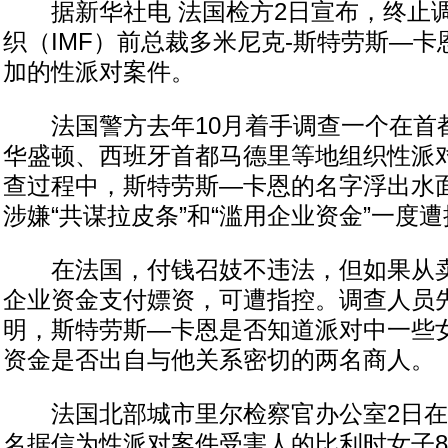
据新华社电 法国检方2日宣布，终止
织（IMF）前总裁多米尼克-斯特劳斯—
加的性派对案件。
法国警方去年10月着手调查一个在首
华盛顿、西班牙首都马德里等地组织性派
查过程中，斯特劳斯—卡恩的名字浮出水
涉嫌“共谋拉皮条”和“滥用企业资金”一度
在法国，付钱召妓不违法，但如果从卖
企业资金支付嫖资，可遭指控。调查人员
明，斯特劳斯—卡恩是否知道派对中一些
资金是否出自与他关系密切的两名商人。
法国北部城市里尔检察官办公室2日在
名据信为性派对案件受害人的比利时女子