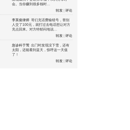
会。当你赚到很多钱时…
转发
|
评论
李英俊律师
哥们充话费输错号，替别
人交了100元，就打过去电话想让对方
充点回来。对方特郁闷地说…
转发
|
评论
急诊科于莺
出门时发现没下雪，还有
太阳，还能看到蓝天，惊呼这一天值
了！
转发
|
评论