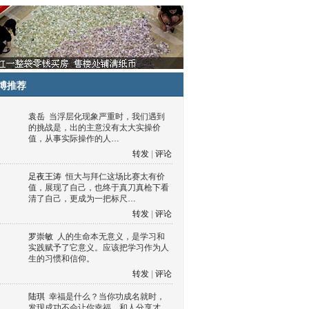
博推荐
袁岳
当浮层化现象严重时，我们遇到
的挑战是，出的主意没有太大实操价
值，从事实际操作的人…
转发
|
评论
足夜王涛
恒大与拜仁这场比赛太有价
值，展现了自己，也终于真刀真枪下看
清了自己，更成为一把标尺…
转发
|
评论
罗崇敏
人的生命本无意义，是学习和
实践赋予了它意义。应该把学习作为人
生的习惯和信仰。
转发
|
评论
陆琪
幸福是什么？当你功成名就时，
发现成功不会让你幸福，和人分享才