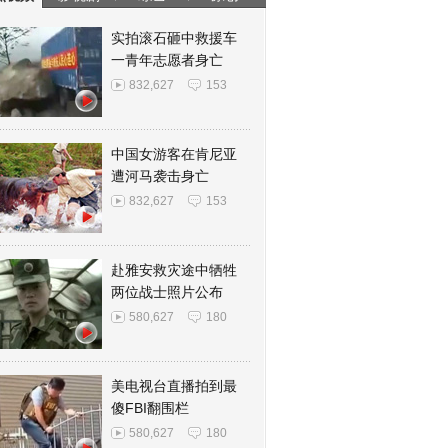
实拍滚石砸中救援车
一青年志愿者身亡
832,627
153
中国女游客在肯尼亚
遭河马袭击身亡
832,627
153
赴雅安救灾途中牺牲
两位战士照片公布
580,627
180
美电视台直播拍到最
傻FBI翻围栏
580,627
180