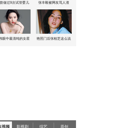
曾做过9次试管婴儿
张丰毅被网友骂人渣
伟眼中最清纯的女星
艳照门后张柏芝这么说
点视频
影视剧
综艺
原创