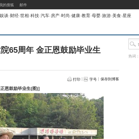
我的搜狐
邮件
娱谈
-
财经
-
世相
-
科技
-
汽车
-
房产
-
时尚
-
健康
-
教育
-
母婴
-
旅游
-
美食
-
星座
院65周年 金正恩鼓励毕业生
热词
保存到博客
打印
字号
正恩鼓励毕业生(图)
]