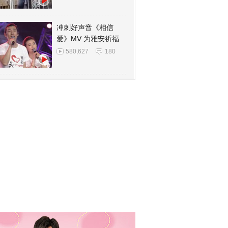
冲刺好声音《相信
爱》MV 为雅安祈福
580,627
180