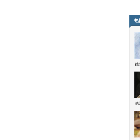
热
她
他