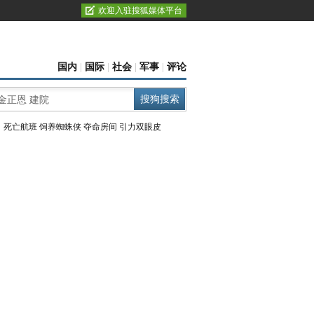
欢迎入驻搜狐媒体平台
国内
|
国际
|
社会
|
军事
|
评论
：
死亡航班
饲养蜘蛛侠
夺命房间
引力双眼皮