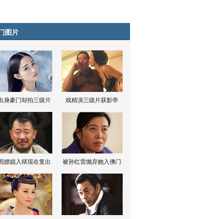
门图片
出身豪门却拍三级片
戏精演三级片获影帝
因嫖娼入狱现在复出
被孙红雷抛弃她入佛门