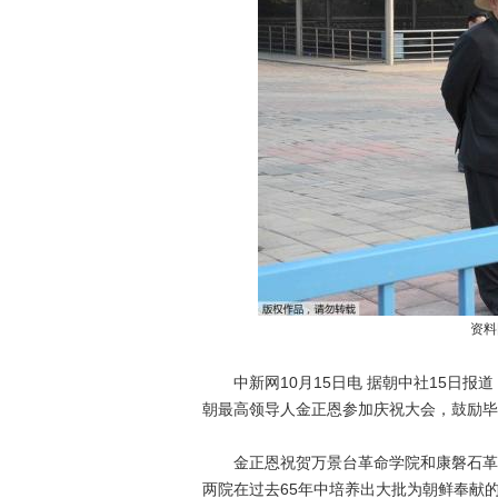
资料
中新网10月15日电 据朝中社15日报
朝最高领导人金正恩参加庆祝大会，鼓励毕
金正恩祝贺万景台革命学院和康磐石革命
两院在过去65年中培养出大批为朝鲜奉献