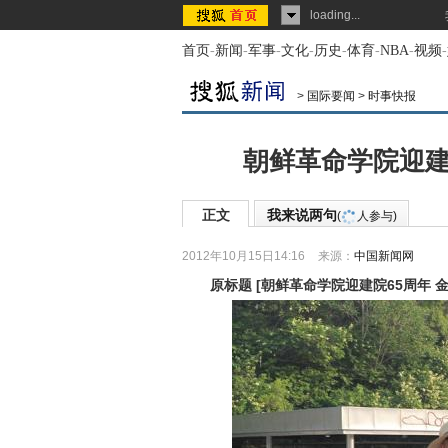
loading...
首页
-
新闻
-
军事
-
文化
-
历史
-
体育
-
NBA
-
视频
-
>
国际要闻
>
时事快报
朝鲜革命学院迎建
正文
我来说两句
(
人参与)
2012年10月15日14:16
来源：
中国新闻网
原标题
[
朝鲜革命学院迎建院65周年 金