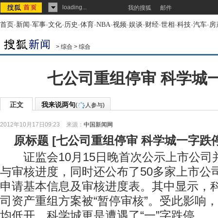
loading...
我的搜狐
邮件
首页
-
新闻
-
军事
-
文化
-
历史
-
体育
-
NBA
-
视频
-
娱谈
-
财经
-
世相
-
科技
-
汽车
-
房
>
综合
>
综合
七公司重组停审 科学城
正文
我来说两句
(
人参与)
2012年10月17日09:23
来源：
中国新闻网
原标题
[
七公司重组停审 科学城一字跌
证监会10月15日晚首次公示上市公司
与审核进度，同时还公布了50多家上市公
申请基本信息及审核进度表。其中显示，
司资产重组方案被“暂停审核”。受此影响
均低开，科学城更是遭遇了“一”字跌停。