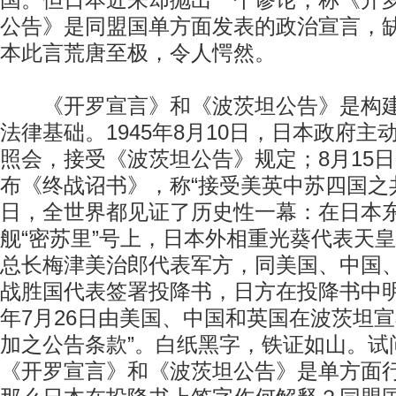
国。但日本近来却抛出一个谬论，称《开
公告》是同盟国单方面发表的政治宣言，
本此言荒唐至极，令人愕然。
《开罗宣言》和《波茨坦公告》是构建
法律基础。1945年8月10日，日本政府
照会，接受《波茨坦公告》规定；8月15
布《终战诏书》，称“接受美英中苏四国之共
日，全世界都见证了历史性一幕：在日本
舰“密苏里”号上，日本外相重光葵代表天
总长梅津美治郎代表军方，同美国、中国
战胜国代表签署投降书，日方在投降书中明确
年7月26日由美国、中国和英国在波茨坦
加之公告条款”。白纸黑字，铁证如山。试
《开罗宣言》和《波茨坦公告》是单方面