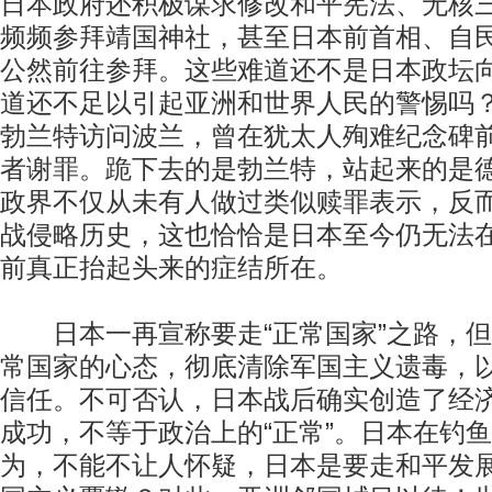
日本政府还积极谋求修改和平宪法、无核
频频参拜靖国神社，甚至日本前首相、自
公然前往参拜。这些难道还不是日本政坛
道还不足以引起亚洲和世界人民的警惕吗？
勃兰特访问波兰，曾在犹太人殉难纪念碑
者谢罪。跪下去的是勃兰特，站起来的是
政界不仅从未有人做过类似赎罪表示，反
战侵略历史，这也恰恰是日本至今仍无法
前真正抬起头来的症结所在。
日本一再宣称要走“正常国家”之路，但
常国家的心态，彻底清除军国主义遗毒，
信任。不可否认，日本战后确实创造了经
成功，不等于政治上的“正常”。日本在钓
为，不能不让人怀疑，日本是要走和平发