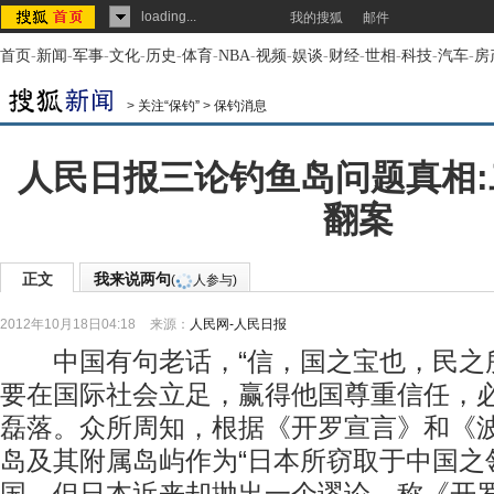
loading...
我的搜狐
邮件
首页
-
新闻
-
军事
-
文化
-
历史
-
体育
-
NBA
-
视频
-
娱谈
-
财经
-
世相
-
科技
-
汽车
-
房
>
关注“保钓”
>
保钓消息
人民日报三论钓鱼岛问题真相
翻案
正文
我来说两句
(
人参与)
2012年10月18日04:18
来源：
人民网-人民日报
中国有句老话，“信，国之宝也，民之所
要在国际社会立足，赢得他国尊重信任，
磊落。众所周知，根据《开罗宣言》和《
岛及其附属岛屿作为“日本所窃取于中国之