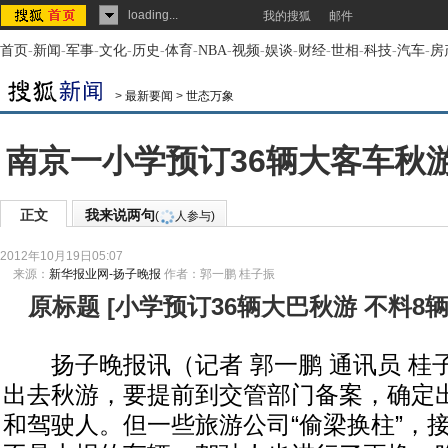
loading...
我的搜狐
邮件
首页
-
新闻
-
军事
-
文化
-
历史
-
体育
-
NBA
-
视频
-
娱谈
-
财经
-
世相
-
科技
-
汽车
-
房
>
最新要闻
>
世态万象
南京一小学预订36辆大客车秋游
正文
我来说两句
(
人参与)
2012年10月19日05:07
来源：
新华报业网-扬子晚报
作者：郭一鹏 桂子振
原标题
[
小学预订36辆大巴秋游 不料8辆
扬子晚报讯（记者 郭一鹏 通讯员 桂子
出去秋游，要提前到交管部门备案，确定
和驾驶人。但一些旅游公司“偷梁换柱”，