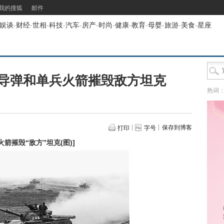
我的搜狐
邮件
娱谈
-
财经
-
世相
-
科技
-
汽车
-
房产
-
时尚
-
健康
-
教育
-
母婴
-
旅游
-
美食
-
星座
导弹和单兵火箭摧毁敌方坦克
热词
保存到博客
打印
字号
箭摧毁“敌方”坦克(图)
]