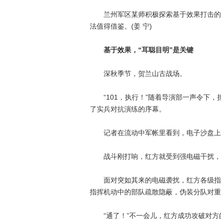
兰州军区某师积极探索基于效果打击的路
法值得借鉴。(姜 宁)
基于效果，“耳聪目明”是关键
深秋季节，贺兰山古战场。
“101，执行！”随着导演部一声令下，
了实兵对抗演练的序幕。
记者在流动中军帐里看到，电子沙盘上
战斗刚打响，红方就受到强电磁干扰，
面对突如其来的电磁袭扰，红方各级指挥
指挥机动中的部队疏散隐蔽，伪装分队对重
“通了！”不一会儿，红方成功攻破对方的