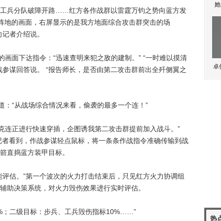
她
兵分队破障开路……红方各作战群以雷霆万钧之势向蓝方发
击阵地的画面，右屏显示的是我方地面综合攻击群突击的场
向记者介绍说。
画面下达指令：“迅速查明来犯之敌的建制。” “一时难以摸清
卓
战参谋回答说。 “报告师长，是否由第二攻击群前出全歼侧翼之
：“从战场综合情况来看，偷袭的最多一个连！”
克连正进行快速穿插，企图诱我第二攻击群提前加入战斗。”
”记者看到，作战参谋轻点鼠标，将一条条作战指令准确传输到战
箭直捣蓝方装甲目标。
评估。”第一个波次的火力打击结束后，只见红方火力协调组
辅助决策系统，对火力毁伤效果进行实时评估。
；二级目标：步兵、工兵毁伤指标10%……”
热