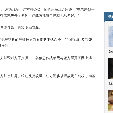
。”演练现场，红方司令员、师长汪海江介绍说：“在未来战争
打击就失去了依托，作战效能聚合也就无从谈起。”
热
系统屏幕上再次飞满雪花。
无线话机的汪师长果断向部队下达命令：“立即采取"多频袭
压制。”
她
摧毁对方干扰源……各信息作战单元与蓝方展开了网上搏
斗智斗勇。经过反复较量，红方逐步掌握战场主动权，为基
他