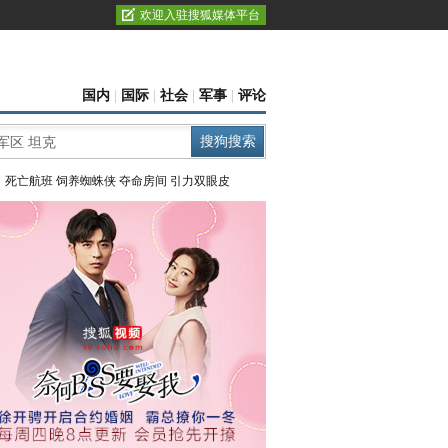
欢迎入驻搜狐媒体平台
国内
|
国际
|
社会
|
军事
|
评论
：
死亡航班
饲养蜘蛛侠
夺命房间
引力双眼皮