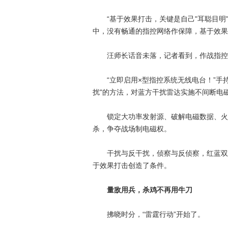
“基于效果打击，关键是自己"耳聪目明"
中，没有畅通的指控网络作保障，基于效果
汪师长话音未落，记者看到，作战指控
“立即启用×型指控系统无线电台！”手持
扰"的方法，对蓝方干扰雷达实施不间断电磁
锁定大功率发射源、破解电磁数据、火力
杀，争夺战场制电磁权。
干扰与反干扰，侦察与反侦察，红蓝双方
于效果打击创造了条件。
量敌用兵，杀鸡不再用牛刀
拂晓时分，“雷霆行动”开始了。