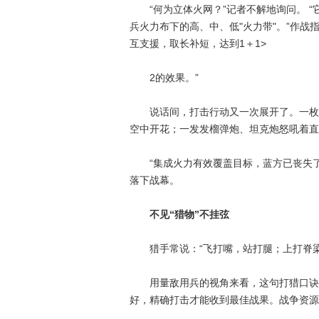
“何为立体火网？”记者不解地询问。 “
兵火力布下的高、中、低"火力带"。”作战
互支援，取长补短，达到1＋1>
2的效果。”
说话间，打击行动又一次展开了。一枚枚
空中开花；一发发榴弹炮、坦克炮怒吼着直
“集成火力有效覆盖目标，蓝方已丧失了
落下战幕。
不见“猎物”不挂弦
猎手常说：“飞打嘴，站打腿；上打脊梁
用量敌用兵的视角来看，这句打猎口诀说
好，精确打击才能收到最佳战果。战争资源