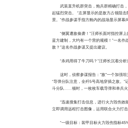
武装直升机群突击，炮兵群精确打击，工
起猛烈突击。 “左屏显示的是敌方占领阻
景。”作战参谋手指方舱内的战场显示屏幕
“侧翼遭敌偷袭！”汪师长面对指控屏上的
蓝方建制，大约有一个营的规模！”一名作
敌？”这名作战参谋又提出建议。
“杀鸡用得了牛刀吗？”汪师长沉着分析道
这时，侦察参谋报告："敌"一个加强坦
“导弹分队注意，全歼5号高地穿插之敌。
斗分队……顿时，一枚枚车载导弹和单兵火
“迅速搜集打击信息，进行火力毁伤效能
立即调用远程打击图像，运用联合火力打击
“一级目标：装甲目标火力毁伤指标45%