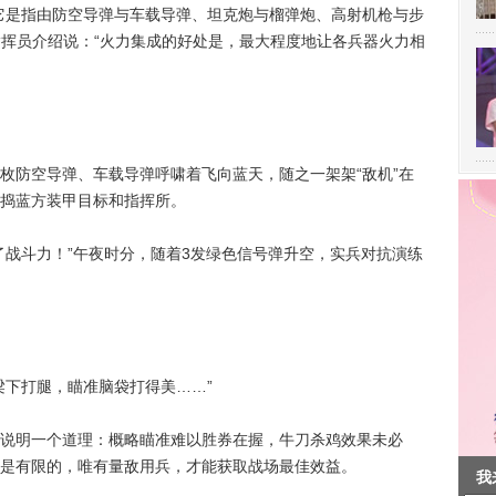
它是指由防空导弹与车载导弹、坦克炮与榴弹炮、高射机枪与步
指挥员介绍说：“火力集成的好处是，最大程度地让各兵器火力相
防空导弹、车载导弹呼啸着飞向蓝天，随之一架架“敌机”在
捣蓝方装甲目标和指挥所。
战斗力！”午夜时分，随着3发绿色信号弹升空，实兵对抗演练
下打腿，瞄准脑袋打得美……”
明一个道理：概略瞄准难以胜券在握，牛刀杀鸡效果未必
是有限的，唯有量敌用兵，才能获取战场最佳效益。
我