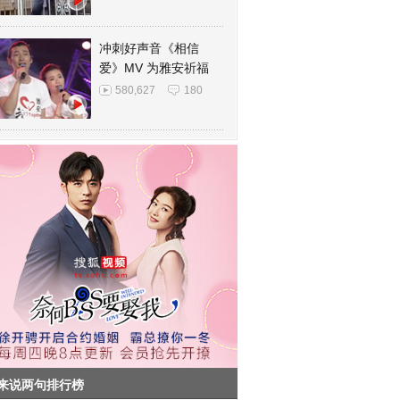
冲刺好声音《相信
爱》MV 为雅安祈福
580,627
180
来说两句排行榜