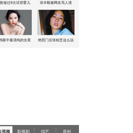
曾做过9次试管婴儿
张丰毅被网友骂人渣
伟眼中最清纯的女星
艳照门后张柏芝这么说
点视频
影视剧
综艺
原创