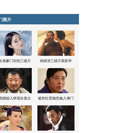
门图片
出身豪门却拍三级片
戏精演三级片获影帝
因嫖娼入狱现在复出
被孙红雷抛弃她入佛门