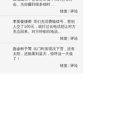
会。当你赚到很多钱时…
转发
|
评论
李英俊律师
哥们充话费输错号，替别
人交了100元，就打过去电话想让对方
充点回来。对方特郁闷地说…
转发
|
评论
急诊科于莺
出门时发现没下雪，还有
太阳，还能看到蓝天，惊呼这一天值
了！
转发
|
评论