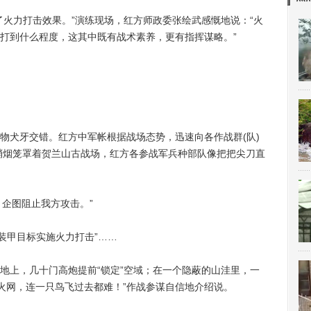
火力打击效果。”演练现场，红方师政委张绘武感慨地说：“火
打到什么程度，这其中既有战术素养，更有指挥谋略。”
犬牙交错。红方中军帐根据战场态势，迅速向各作战群(队)
硝烟笼罩着贺兰山古战场，红方各参战军兵种部队像把把尖刀直
，企图阻止我方攻击。”
装甲目标实施火力打击”……
上，几十门高炮提前“锁定”空域；在一个隐蔽的山洼里，一
体火网，连一只鸟飞过去都难！”作战参谋自信地介绍说。