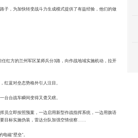
子，为加快转变战斗力生成模式提供了有益经验，他们的做
担任红方的兰州军区某师兵分3路，向作战地域实施机动，拉开
，红蓝对垒态势格外引人注目。
一台台战车瞬间变得又聋又瞎。
员立即按照预案，一边启用新型作战指挥系统，一边用旗语
要目标实施伪装，雷达分队加强空情侦察……
电磁“壁垒”。