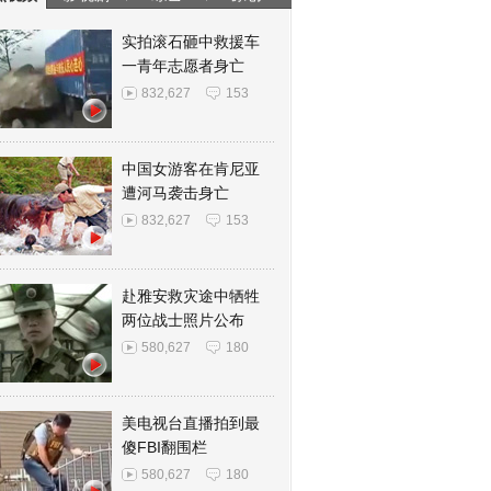
实拍滚石砸中救援车
一青年志愿者身亡
832,627
153
中国女游客在肯尼亚
遭河马袭击身亡
832,627
153
赴雅安救灾途中牺牲
两位战士照片公布
580,627
180
美电视台直播拍到最
傻FBI翻围栏
580,627
180