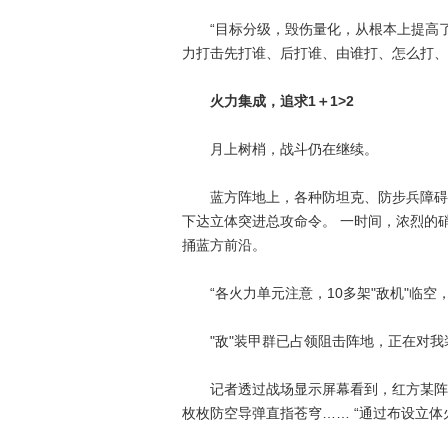
“目标分级，毁伤量化，从根本上提高了
力打击先打谁、后打谁、由谁打、怎么打、
火力集成，追求1＋1>2
月上树梢，战斗仍在继续。
蓝方阵地上，各种防坦克、防步兵障碍物
下达立体突进总攻命令。 一时间，浓烈的
捅蓝方前沿。
“各火力单元注意，10多架"敌机"临空
"敌"装甲群已占领阻击阵地，正在对我
记者透过战场显示屏幕看到，红方某阵地
枚枚防空导弹直指苍穹…… “通过布设立