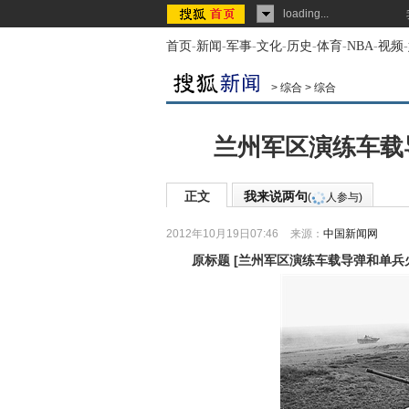
loading...
首页
-
新闻
-
军事
-
文化
-
历史
-
体育
-
NBA
-
视频
-
>
综合
>
综合
兰州军区演练车载
正文
我来说两句
(
人参与)
2012年10月19日07:46
来源：
中国新闻网
原标题
[
兰州军区演练车载导弹和单兵火