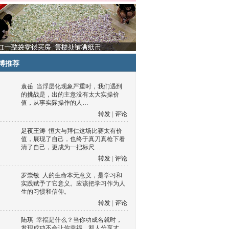
博推荐
袁岳
当浮层化现象严重时，我们遇到
的挑战是，出的主意没有太大实操价
值，从事实际操作的人…
转发
|
评论
足夜王涛
恒大与拜仁这场比赛太有价
值，展现了自己，也终于真刀真枪下看
清了自己，更成为一把标尺…
转发
|
评论
罗崇敏
人的生命本无意义，是学习和
实践赋予了它意义。应该把学习作为人
生的习惯和信仰。
转发
|
评论
陆琪
幸福是什么？当你功成名就时，
发现成功不会让你幸福，和人分享才