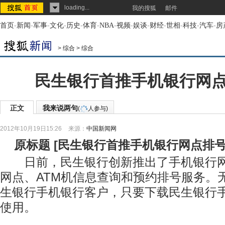
loading...
我的搜狐
邮件
首页
-
新闻
-
军事
-
文化
-
历史
-
体育
-
NBA
-
视频
-
娱谈
-
财经
-
世相
-
科技
-
汽车
-
房
>
综合
>
综合
民生银行首推手机银行网
正文
我来说两句
(
人参与)
2012年10月19日15:26
来源：
中国新闻网
原标题
[
民生银行首推手机银行网点排
日前，民生银行创新推出了手机银行网
网点、ATM机信息查询和预约排号服务。
生银行手机银行客户，只要下载民生银行
使用。