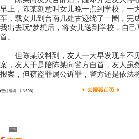
早上，陈某刻意叫女儿晚一点到学校，一
车，载女儿到台南几处古迹绕了一圈，完成
我出去玩”梦想后，将女儿送到学校，自己
首。
但陈某没料到，友人一大早发现车不见
案，友人于是陪陈某向警方自首，友人虽
报案，但窃盗罪属公诉罪，警方还是依法
(责任编辑：UN608)
广告