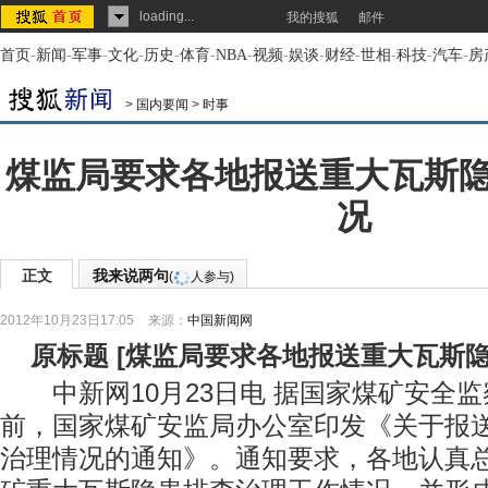
loading...
我的搜狐
邮件
首页
-
新闻
-
军事
-
文化
-
历史
-
体育
-
NBA
-
视频
-
娱谈
-
财经
-
世相
-
科技
-
汽车
-
房
>
国内要闻
>
时事
煤监局要求各地报送重大瓦斯
况
正文
我来说两句
(
人参与)
2012年10月23日17:05
来源：
中国新闻网
原标题
[
煤监局要求各地报送重大瓦斯
中新网10月23日电 据国家煤矿安全监
前，国家煤矿安监局办公室印发《关于报
治理情况的通知》。通知要求，各地认真