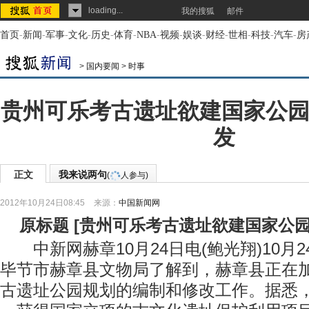
loading...
我的搜狐
邮件
首页
-
新闻
-
军事
-
文化
-
历史
-
体育
-
NBA
-
视频
-
娱谈
-
财经
-
世相
-
科技
-
汽车
-
房
>
国内要闻
>
时事
贵州可乐考古遗址欲建国家公园
发
正文
我来说两句
(
人参与)
2012年10月24日08:45
来源：
中国新闻网
原标题
[
贵州可乐考古遗址欲建国家公园
中新网赫章10月24日电(鲍光翔)10月
毕节市赫章县文物局了解到，赫章县正在
古遗址公园规划的编制和修改工作。据悉