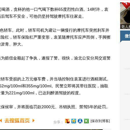
酒，贪杯的他一口气喝下数杯65度烈性白酒。14时许，袁
酒后驾车不安全，可他仍坚持驾驶摩托车往家走。
色轿车。此时，轿车司机为避让一辆慢行的摩托车突然刹车并
微
保险杠，轿车保险杠严重变形，袁某随摩托车应声而倒，手脚擦
脸淤青、肿大。
为赔偿金额起了争执，遂报了警。很快，渝北公安分局交巡警
轿车受损的上万元修车费，并当场控制住袁某进行酒精测试。
g/100ml和355mg/100ml。民警立即将其带往医院，抽取
221mg/100ml，已达到醉酒驾驶的程度。
候审，并将面临罚款2000元、吊销执照、禁驾5年的处罚。
[保存到博客]
分享：