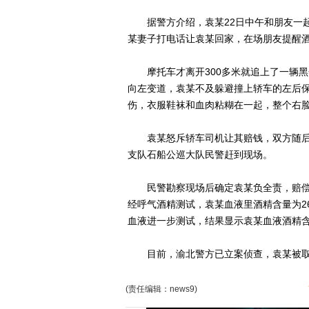
据警方介绍，袁某22日中午和朋友一起喝
某妻子打电话让袁某回家，在场朋友提醒
摩托车才离开300多米就追上了一辆黑
向左变道，袁某不及躲避撞上轿车的左后
伤，衣服鞋袜和血肉粘糊在一起，整个右
袁某怒斥轿车司机让其赔钱，双方随后
支队石船公巡大队民警赶到现场。
民警勘察现场后确定袁某负全责，赔偿
经呼气酒精测试，袁某血液里酒精含量为262m
血液进一步测试，结果显示袁某血液酒精含量为
目前，渝北警方已立案侦查，袁某被取保
(责任编辑：news9)