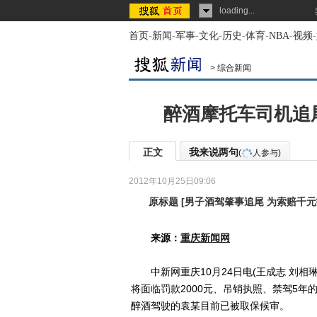
loading...
首页
-
新闻
-
军事
-
文化
-
历史
-
体育
-
NBA
-
视频
-
>
综合新闻
醉酒摩托车司机追
正文
我来说两句
(
人参与)
2012年10月25日09:06
原标题
[
男子酒驾肇事追尾 为索赔千
来源：
重庆新闻网
中新网重庆10月24日电(王成志 刘相
将面临罚款2000元、吊销执照、禁驾5年
醉酒驾驶的袁某目前已被取保候审。