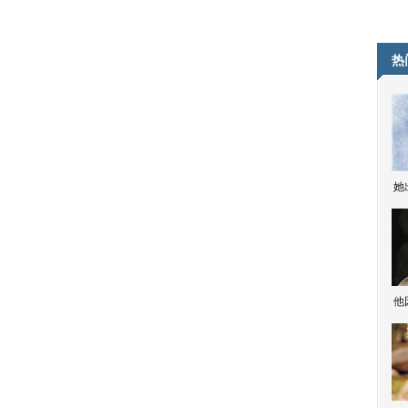
热
她
他