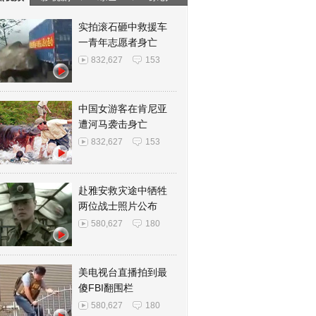
实拍滚石砸中救援车
一青年志愿者身亡
832,627
153
中国女游客在肯尼亚
遭河马袭击身亡
832,627
153
赴雅安救灾途中牺牲
两位战士照片公布
580,627
180
美电视台直播拍到最
傻FBI翻围栏
580,627
180