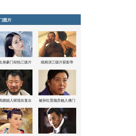
门图片
出身豪门却拍三级片
戏精演三级片获影帝
因嫖娼入狱现在复出
被孙红雷抛弃她入佛门