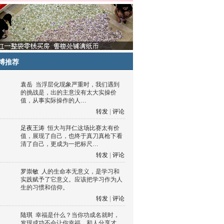
博推荐
袁岳
当浮层化现象严重时，我们遇到
的挑战是，出的主意没有太大实操价
值，从事实际操作的人…
转发
|
评论
足夜王涛
恒大与拜仁这场比赛太有价
值，展现了自己，也终于真刀真枪下看
清了自己，更成为一把标尺…
转发
|
评论
罗崇敏
人的生命本无意义，是学习和
实践赋予了它意义。应该把学习作为人
生的习惯和信仰。
转发
|
评论
陆琪
幸福是什么？当你功成名就时，
发现成功不会让你幸福，和人分享才