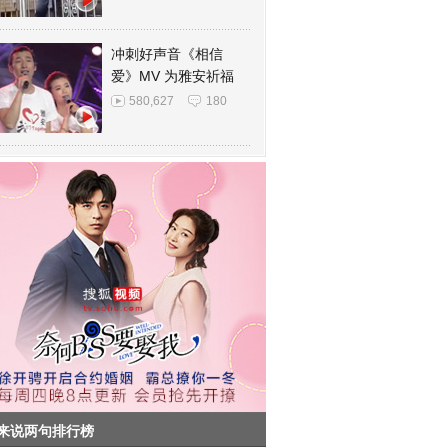
冲刺好声音《相信
爱》MV 为雅安祈福
580,627
180
来说两句排行榜