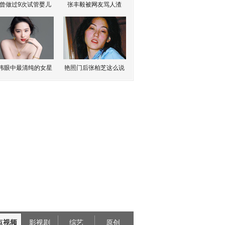
曾做过9次试管婴儿
张丰毅被网友骂人渣
伟眼中最清纯的女星
艳照门后张柏芝这么说
点视频
影视剧
综艺
原创