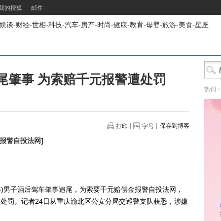
我的搜狐
邮件
娱谈
-
财经
-
世相
-
科技
-
汽车
-
房产
-
时尚
-
健康
-
教育
-
母婴
-
旅游
-
美食
-
星座
尾肇事 为索赔千元报警遭处罚
热词
保存到博客
打印
字号
元报警自投法网
]
琳)男子酒后驾车肇事追尾，为索要千元赔偿金报警自投法网，
的处罚。记者24日从重庆渝北区公安分局交巡警支队获悉，涉嫌