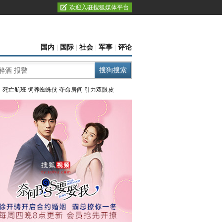
欢迎入驻搜狐媒体平台
国内
|
国际
|
社会
|
军事
|
评论
：
死亡航班
饲养蜘蛛侠
夺命房间
引力双眼皮