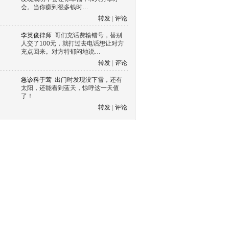
会。当你赚到很多钱时…
转发
|
评论
李英俊律师
哥们充话费输错号，替别
人交了100元，就打过去电话想让对方
充点回来。对方特郁闷地说…
转发
|
评论
急诊科于莺
出门时发现没下雪，还有
太阳，还能看到蓝天，惊呼这一天值
了！
转发
|
评论