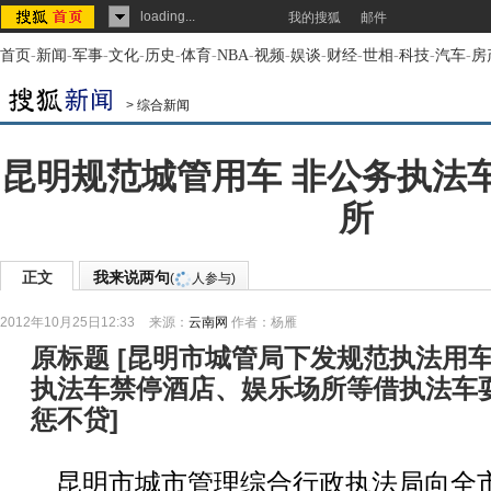
loading...
我的搜狐
邮件
首页
-
新闻
-
军事
-
文化
-
历史
-
体育
-
NBA
-
视频
-
娱谈
-
财经
-
世相
-
科技
-
汽车
-
房
>
综合新闻
昆明规范城管用车 非公务执法
所
正文
我来说两句
(
人参与)
2012年10月25日12:33
来源：
云南网
作者：杨雁
原标题
[
昆明市城管局下发规范执法用
执法车禁停酒店、娱乐场所等借执法车
惩不贷
]
昆明市城市管理综合行政执法局向全市