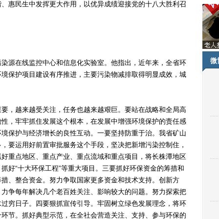
谐、惠民生中发挥更大作用，以优异成绩迎接党的十八大胜利召
微
染源在线监控中心和信息化实验室。他指出，近年来，全省环
环境保护项目建设有序推进，主要污染物减排取得明显成效，城
要，越来越受关注，任务也越来越艰巨。要站在战略和全局高
瞻性，牢牢抓住发展这个根本，在发展中增强环境保护的责任感
环境保护与经济增长的良性互动。一要坚持防重于治。我省矿山
多，要运用好前置审批服务这个手段，坚决把新增污染控制住，
抓好重点地区、重点产业、重点流域和重点项目，将长株潭地区
抓好“十大环保工程”等重大项目。三要抓好环保资金的筹措和
筹措、整合资金。努力争取国家更多资金和技术支持。创新方
，力争每年解决几个老百姓关注、影响较大的问题。努力探索把
水过穷日子。四要狠抓宣传引导。牢固树立绿色发展理念，将环
个环节。抓好典型示范，在全社会营造关注、支持、参与环保的