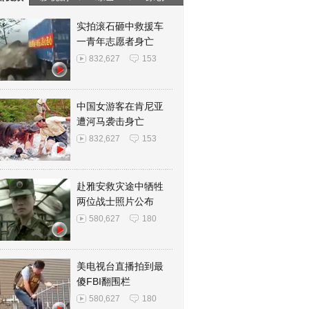
实拍滚石砸中救援车
一青年志愿者身亡
832,627
153
中国女游客在肯尼亚
遭河马袭击身亡
832,627
153
赴雅安救灾途中牺牲
两位战士照片公布
580,627
180
美电视台直播拍到最
傻FBI翻围栏
580,627
180