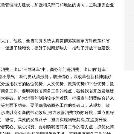
应急管理能力建设，加强相关部门和地区的协同，主动服务企业
大厅。他说，全省商务系统认真贯彻落实国家方针政策和省
力，促进了稳增长，提升了湖南影响力，推动了开放平台建设，
费、出口“三驾马车”中，商务部门是消费、出口的“赶车
都不景气，我们要认清形势，增强信心，以改革创新精神抓好
充分运用我省的区位优势、人文优势、政策优势和平台优势，抓
好商务工作。要明确我省商务工作的难点，破解我省开放发展硬
较大突破、扩大消费的制约较多等难题，把投资与消费结合起来
险等方面下功夫。要明确我省商务工作的突破口，从规划、政
形成以商引商的带动效应;努力改善消费“软硬”环境，重点抓好
、诚信、高效的发展路子，努力实现物畅其流;在提质升级、
费者安心、放心消费。要明确我省商务工作的着力点，抓优化商