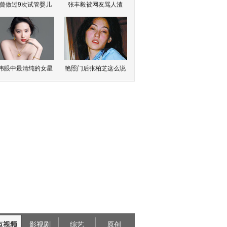
曾做过9次试管婴儿
张丰毅被网友骂人渣
伟眼中最清纯的女星
艳照门后张柏芝这么说
点视频
影视剧
综艺
原创