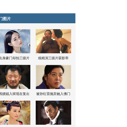
门图片
出身豪门却拍三级片
戏精演三级片获影帝
因嫖娼入狱现在复出
被孙红雷抛弃她入佛门