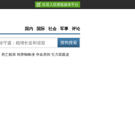
欢迎入驻搜狐媒体平台
国内
|
国际
|
社会
|
军事
|
评论
：
死亡航班
饲养蜘蛛侠
夺命房间
引力双眼皮