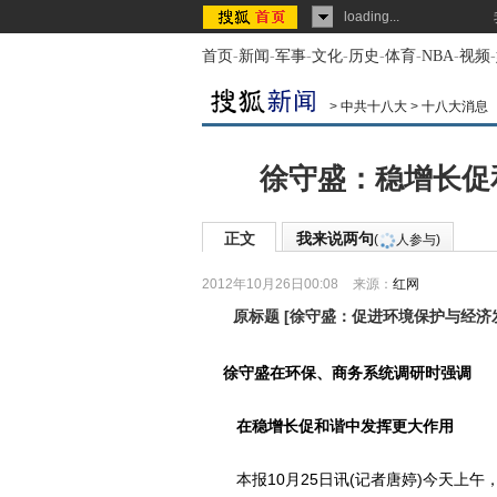
loading...
首页
-
新闻
-
军事
-
文化
-
历史
-
体育
-
NBA
-
视频
-
>
中共十八大
>
十八大消息
徐守盛：稳增长促
正文
我来说两句
(
人参与)
2012年10月26日00:08
来源：
红网
原标题
[
徐守盛：促进环境保护与经济
徐守盛在环保、商务系统调研时强调
在稳增长促和谐中发挥更大作用
本报10月25日讯(记者唐婷)今天上午