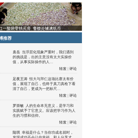
博推荐
袁岳
当浮层化现象严重时，我们遇到
的挑战是，出的主意没有太大实操价
值，从事实际操作的人…
转发
|
评论
足夜王涛
恒大与拜仁这场比赛太有价
值，展现了自己，也终于真刀真枪下看
清了自己，更成为一把标尺…
转发
|
评论
罗崇敏
人的生命本无意义，是学习和
实践赋予了它意义。应该把学习作为人
生的习惯和信仰。
转发
|
评论
陆琪
幸福是什么？当你功成名就时，
发现成功不会让你幸福，和人分享才