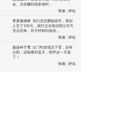
会。当你赚到很多钱时…
转发
|
评论
李英俊律师
哥们充话费输错号，替别
人交了100元，就打过去电话想让对方
充点回来。对方特郁闷地说…
转发
|
评论
急诊科于莺
出门时发现没下雪，还有
太阳，还能看到蓝天，惊呼这一天值
了！
转发
|
评论