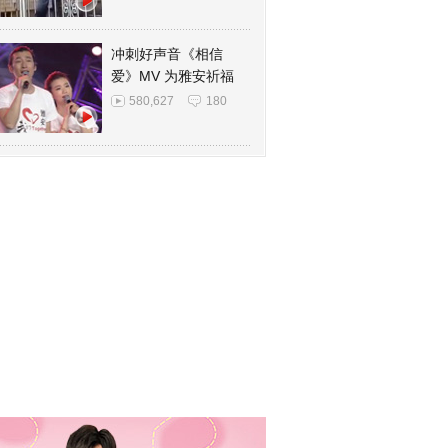
冲刺好声音《相信
爱》MV 为雅安祈福
580,627
180