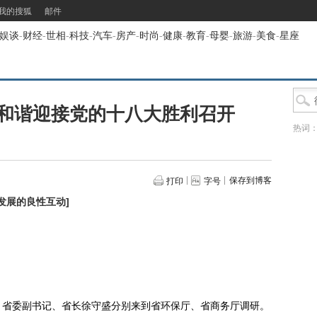
我的搜狐
邮件
娱谈
-
财经
-
世相
-
科技
-
汽车
-
房产
-
时尚
-
健康
-
教育
-
母婴
-
旅游
-
美食
-
星座
和谐迎接党的十八大胜利召开
热词
保存到博客
打印
字号
发展的良性互动
]
，省委副书记、省长徐守盛分别来到省环保厅、省商务厅调研。