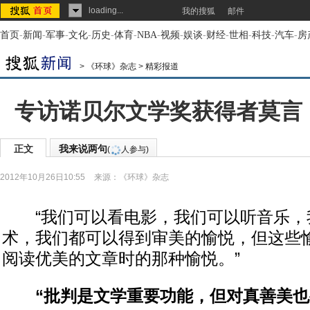
loading...
我的搜狐
邮件
首页
-
新闻
-
军事
-
文化
-
历史
-
体育
-
NBA
-
视频
-
娱谈
-
财经
-
世相
-
科技
-
汽车
-
房
>
《环球》杂志
>
精彩报道
专访诺贝尔文学奖获得者莫言
正文
我来说两句
(
人参与)
2012年10月26日10:55
来源：
《环球》杂志
“我们可以看电影，我们可以听音乐，
术，我们都可以得到审美的愉悦，但这些
阅读优美的文章时的那种愉悦。”
“批判是文学重要功能，但对真善美也