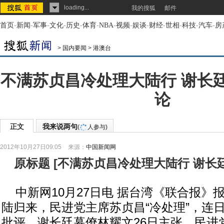
loading...
我的搜狐
邮件
首页
-
新闻
-
军事
-
文化
-
历史
-
体育
-
NBA
-
视频
-
娱谈
-
财经
-
世相
-
科技
-
汽车
-
房
>
国内要闻
>
港澳台
不满苏贞昌冷处理大陆行 谢长
论
正文
我来说两句
(
人参与)
2012年10月27日09:05
来源：
中国新闻网
原标题
[
不满苏贞昌冷处理大陆行 谢长
中新网10月27日电 据台湾《联合报》
陆归来，民进党主席苏贞昌“冷处理”，连
批评。谢长廷幕僚林耀文26日主张，民进