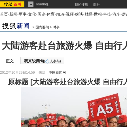
loading...
我的搜狐
邮件
首页
-
新闻
-
军事
-
文化
-
历史
-
体育
-
NBA
-
视频
-
娱谈
-
财经
-
世相
-
科技
-
汽车
-
房
>
国内要闻
>
时事
大陆游客赴台旅游火爆 自由行人
正文
我来说两句
(
人参与)
2012年10月29日14:59
来源：
中国新闻网
原标题
[
大陆游客赴台旅游火爆 自由行人