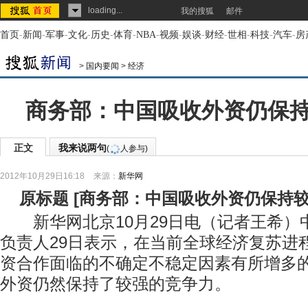
loading...
我的搜狐
邮件
首页
-
新闻
-
军事
-
文化
-
历史
-
体育
-
NBA
-
视频
-
娱谈
-
财经
-
世相
-
科技
-
汽车
-
房
>
国内要闻
>
经济
商务部：中国吸收外资仍保
正文
我来说两句
(
人参与)
2012年10月29日16:18
来源：
新华网
原标题
[
商务部：中国吸收外资仍保持
新华网北京10月29日电（记者王希）
负责人29日表示，在当前全球经济复苏进
资合作面临的不确定不稳定因素有所增多
外资仍然保持了较强的竞争力。