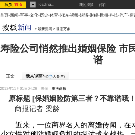
loading...
我的搜狐
邮件
首页
-
新闻
-
军事
-
文化
-
历史
-
体育
-
NBA
-
视频
-
娱谈
-
财经
-
世相
-
科技
-
汽车
-
房
>
最新要闻
>
世态万象
寿险公司悄然推出婚姻保险 市
谱
正文
我来说两句
(
人参与)
2012年11月01日04:26
来源：
重庆商报
原标题
[
保婚姻险防第三者？不靠谱哦
商报记者 梁龄
近来，一位商界名人的离婚传闻，在网
少女性对预防婚姻危机的探讨越来越热，