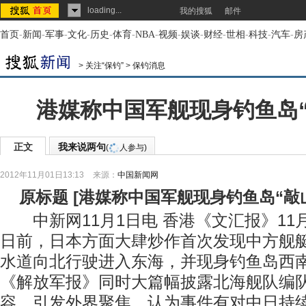
loading...
我的搜狐
邮件
首页
-
新闻
-
军事
-
文化
-
历史
-
体育
-
NBA
-
视频
-
娱谈
-
财经
-
世相
-
科技
-
汽车
-
房
>
关注“保钓”
>
保钓消息
港媒称中国军舰现身钓鱼岛“
正文
我来说两句
(
人参与)
2012年11月01日13:13
来源：
中国新闻网
原标题
[
港媒称中国军舰现身钓鱼岛“敲
中新网11月1日电 香港《文汇报》11
日前，日本方面大肆炒作首次发现中方舰
水道向北行驶进入东海，并现身钓鱼岛西南
《解放军报》同时大篇幅披露北海舰队编
容，引发外界聚焦，认为事件有对中日持