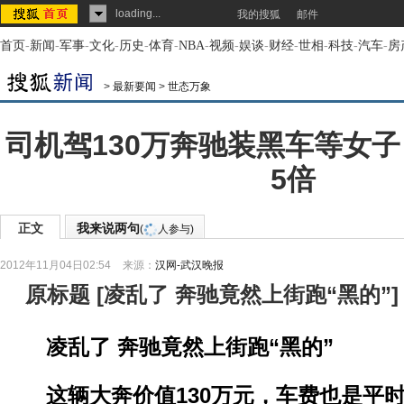
loading...
我的搜狐
邮件
首页
-
新闻
-
军事
-
文化
-
历史
-
体育
-
NBA
-
视频
-
娱谈
-
财经
-
世相
-
科技
-
汽车
-
房
>
最新要闻
>
世态万象
司机驾130万奔驰装黑车等女子
5倍
正文
我来说两句
(
人参与)
2012年11月04日02:54
来源：
汉网-武汉晚报
原标题
[
凌乱了 奔驰竟然上街跑“黑的”
]
凌乱了 奔驰竟然上街跑“黑的”
这辆大奔价值130万元，车费也是平时