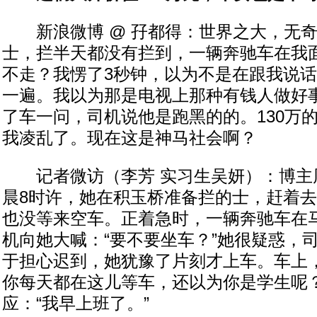
新浪微博 @ 孖都得：世界之大，无奇
士，拦半天都没有拦到，一辆奔驰车在我
不走？我愣了3秒钟，以为不是在跟我说
一遍。我以为那是电视上那种有钱人做好
了车一问，司机说他是跑黑的的。130万
我凌乱了。现在这是神马社会啊？
记者微访（李芳 实习生吴妍）：博主
晨8时许，她在积玉桥准备拦的士，赶着
也没等来空车。正着急时，一辆奔驰车在
机向她大喊：“要不要坐车？”她很疑惑，
于担心迟到，她犹豫了片刻才上车。车上，
你每天都在这儿等车，还以为你是学生呢？
应：“我早上班了。”