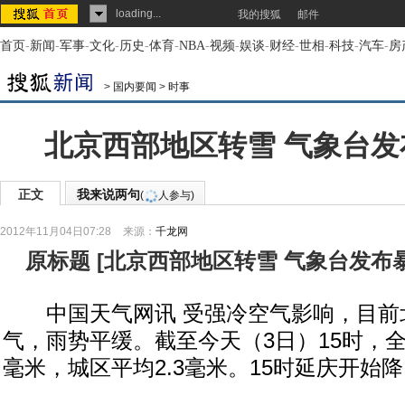
loading...
我的搜狐
邮件
首页
-
新闻
-
军事
-
文化
-
历史
-
体育
-
NBA
-
视频
-
娱谈
-
财经
-
世相
-
科技
-
汽车
-
房
>
国内要闻
>
时事
北京西部地区转雪 气象台发
正文
我来说两句
(
人参与)
2012年11月04日07:28
来源：
千龙网
原标题
[
北京西部地区转雪 气象台发布
中国天气网讯 受强冷空气影响，目前
气，雨势平缓。截至今天（3日）15时，全
毫米，城区平均2.3毫米。15时延庆开始