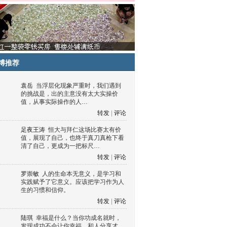
博推荐
袁岳
当浮层化现象严重时，我们遇到
的挑战是，出的主意没有太大实操价
值，从事实际操作的人…
转发
|
评论
足夜王涛
恒大与拜仁这场比赛太有价
值，展现了自己，也终于真刀真枪下看
清了自己，更成为一把标尺…
转发
|
评论
罗崇敏
人的生命本无意义，是学习和
实践赋予了它意义。应该把学习作为人
生的习惯和信仰。
转发
|
评论
陆琪
幸福是什么？当你功成名就时，
发现成功不会让你幸福，和人分享才