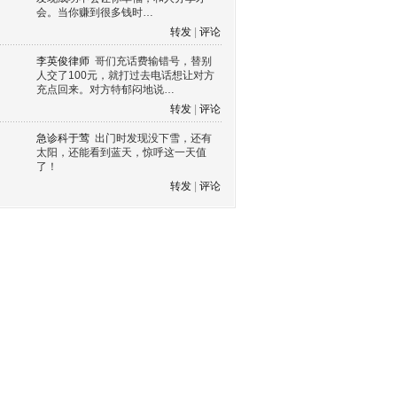
会。当你赚到很多钱时…
转发
|
评论
李英俊律师
哥们充话费输错号，替别
人交了100元，就打过去电话想让对方
充点回来。对方特郁闷地说…
转发
|
评论
急诊科于莺
出门时发现没下雪，还有
太阳，还能看到蓝天，惊呼这一天值
了！
转发
|
评论