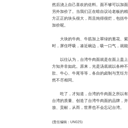
然后浇上自己喜欢的佐料。面不够可以加面
另外加价了。当我们正在暗自议论老板的精
方正正的块头很大，而且炖得很烂，包括牛
加价呢。
大块的牛肉、牛筋加上翠绿的葱花、紫色
时，屏住呼吸，凑近碗边，吸一口气，就能
以往认为，台湾牛肉面就是在面上盖上牛
方知并非如此。原来，光是汤底就以各种不
肚、牛心、牛尾等等，各自的卤制与烹饪方
然不尽相同。
吃了，才知道，台湾的牛肉面之所以有名
台湾的质量、创造了台湾牛肉面的品牌，并
放、贡献，从而，世界也不会忘记台湾。
(责任编辑：UN025)