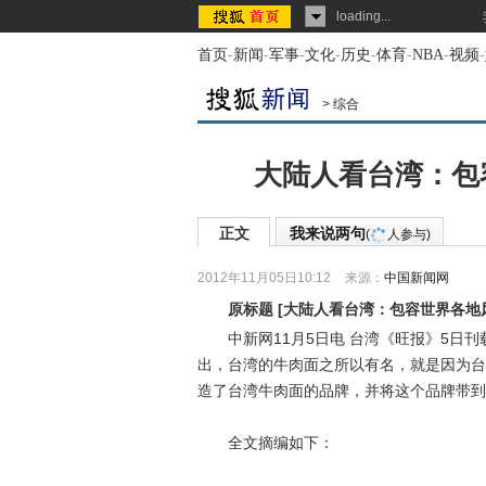
loading...
首页
-
新闻
-
军事
-
文化
-
历史
-
体育
-
NBA
-
视频
-
>
综合
大陆人看台湾：包
正文
我来说两句
(
人参与)
2012年11月05日10:12
来源：
中国新闻网
原标题
[
大陆人看台湾：包容世界各地
中新网11月5日电 台湾《旺报》5日刊
出，台湾的牛肉面之所以有名，就是因为台
造了台湾牛肉面的品牌，并将这个品牌带到
全文摘编如下：