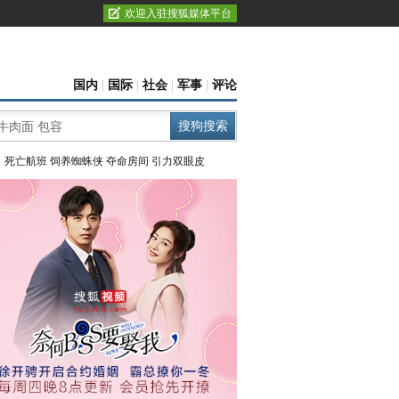
欢迎入驻搜狐媒体平台
国内
|
国际
|
社会
|
军事
|
评论
：
死亡航班
饲养蜘蛛侠
夺命房间
引力双眼皮