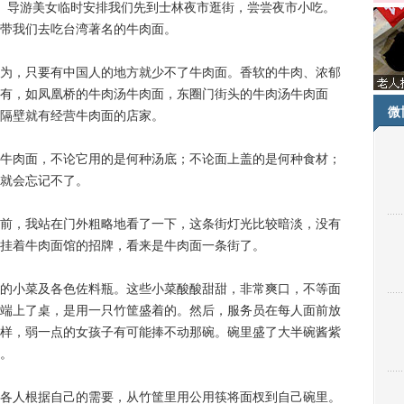
导游美女临时安排我们先到士林夜市逛街，尝尝夜市小吃。
带我们去吃台湾著名的牛肉面。
，只要有中国人的地方就少不了牛肉面。香软的牛肉、浓郁
有，如凤凰桥的牛肉汤牛肉面，东圈门街头的牛肉汤牛肉面
微
隔壁就有经营牛肉面的店家。
肉面，不论它用的是何种汤底；不论面上盖的是何种食材；
就会忘记不了。
，我站在门外粗略地看了一下，这条街灯光比较暗淡，没有
挂着牛肉面馆的招牌，看来是牛肉面一条街了。
小菜及各色佐料瓶。这些小菜酸酸甜甜，非常爽口，不等面
端上了桌，是用一只竹筐盛着的。然后，服务员在每人面前放
样，弱一点的女孩子有可能捧不动那碗。碗里盛了大半碗酱紫
。
人根据自己的需要，从竹筐里用公用筷将面杈到自己碗里。