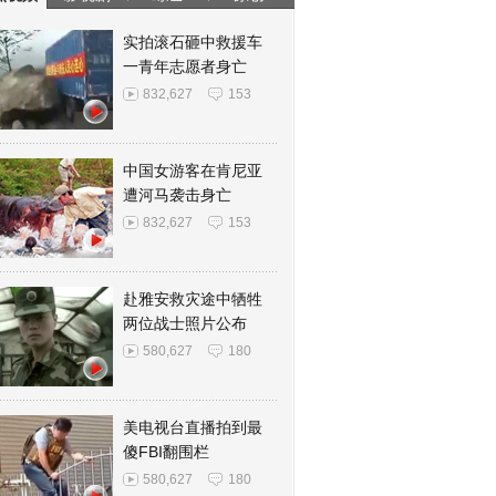
实拍滚石砸中救援车
一青年志愿者身亡
832,627
153
中国女游客在肯尼亚
遭河马袭击身亡
832,627
153
赴雅安救灾途中牺牲
两位战士照片公布
580,627
180
美电视台直播拍到最
傻FBI翻围栏
580,627
180