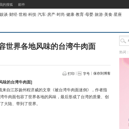
我的搜狐
邮件
娱谈
-
财经
-
世相
-
科技
-
汽车
-
房产
-
时尚
-
健康
-
教育
-
母婴
-
旅游
-
美食
-
星座
容世界各地风味的台湾牛肉面
热词
保存到博客
打印
字号
风味的台湾牛肉面
]
载来自江苏扬州程济威的文章《被台湾牛肉面迷倒》，作者指
湾牛肉面包容了世界各地的风味，最后形成了台湾的质量、创
了大陆、带到了世界。