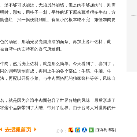
、汤不够可以加汤，无须另外加钱，但是肉不够加肉时，则需
明时，那知，用筷子一划，平静的汤下原来藏着很多牛肉，方
筋也烂，抿一抿便能到肚。食量小的根本吃不完，难怪加肉要
的汤底、那油光发亮圆溜溜的面条、再加上各种佐料，此
被台湾牛肉面特有的香气所迷倒。
肉，然后浇上佐料，就是那么简单。今天看到了、尝到了，
同的调料调制而成，再用上牛的各个部位：牛筋、牛腩、牛
法，再配以开胃小菜、与牛肉面搭配的独家酱料等等，风味自
，就是因为台湾牛肉面包容了世界各地的风味，最后形成了
将这个品牌带到了大陆、带到了世界。由于台湾人对世界的开
[保存到博客]
分享：