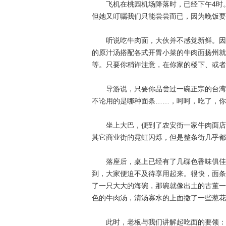
飞机在桃园机场降落时，已经下午4时。
但她又叮嘱我们只能尝尝而已，因为晚饭要
听说吃牛肉面，大伙并不感觉新鲜。因为
的原汁汤搭配各式开胃小菜的牛肉面扬州就
等。只要你稍许注意，在你家的楼下、或者
导游说，只要你品尝过一碗正宗的台湾牛
不论用的是哪种面条……，呵呵，吃了，你
坐上大巴，便到了农安街一家牛肉面店前
其它商业街的霓虹闪烁，但是整条街几乎都
落座后，桌上已经有了几碟色香味俱佳的
到，大家便迫不及待享用起来。很快，面条
了一只大大的海碗，那碗就像出土的古董一
色的牛肉汤，清汤寡水的上面撒了一些葱花
此时，老板与我们讲解起吃面的要领：各