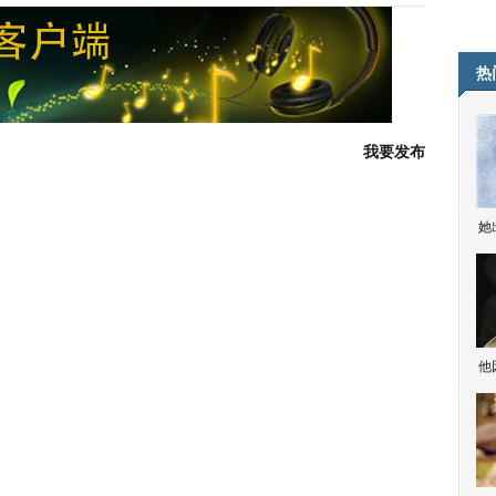
热
我要发布
她
他