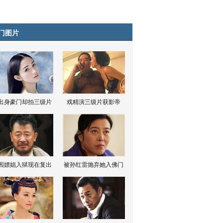
门图片
出身豪门却拍三级片
戏精演三级片获影帝
因嫖娼入狱现在复出
被孙红雷抛弃她入佛门