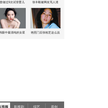
曾做过9次试管婴儿
张丰毅被网友骂人渣
伟眼中最清纯的女星
艳照门后张柏芝这么说
点视频
影视剧
综艺
原创