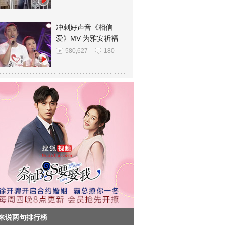
冲刺好声音《相信
爱》MV 为雅安祈福
580,627
180
来说两句排行榜