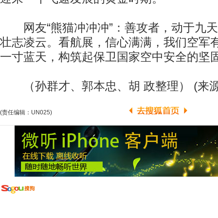
网友“熊猫冲冲冲”：善攻者，动于九天
壮志凌云。看航展，信心满满，我们空军
一寸蓝天，构筑起保卫国家空中安全的坚
（孙群才、郭本忠、胡 政整理） (来源
(责任编辑：UN025)