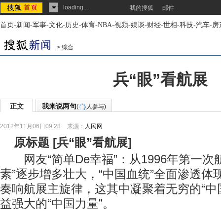
loading...
我的搜狐
邮件
首页
-
新闻
-
军事
-
文化
-
历史
-
体育
-
NBA
-
视频
-
娱谈
-
财经
-
世相
-
科技
-
汽车
-
房
>
综合
兵“眼”看航展
正文
我来说两句
(
人参与)
2012年11月06日09:28
来源：
人民网
原标题
[
兵“眼”看航展
]
网友“简单De幸福”：从1996年第一次
素”逐步增多壮大，“中国血统”全面渗透体现
奏响航展主旋律，这其中凝聚着无穷的“中
益强大的“中国力量”。