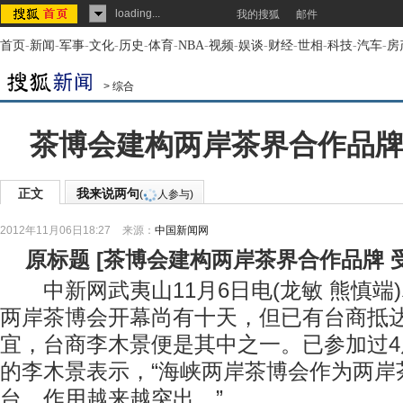
loading...
我的搜狐
邮件
首页
-
新闻
-
军事
-
文化
-
历史
-
体育
-
NBA
-
视频
-
娱谈
-
财经
-
世相
-
科技
-
汽车
-
房
>
综合
茶博会建构两岸茶界合作品牌
正文
我来说两句
(
人参与)
2012年11月06日18:27
来源：
中国新闻网
原标题
[
茶博会建构两岸茶界合作品牌 
中新网武夷山11月6日电(龙敏 熊慎端
两岸茶博会开幕尚有十天，但已有台商抵
宜，台商李木景便是其中之一。已参加过
的李木景表示，“海峡两岸茶博会作为两岸
台，作用越来越突出。”